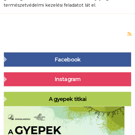
természetvédelmi kezelési feladatot lát el.
F
Facebook
Instagram
A gyepek titkai