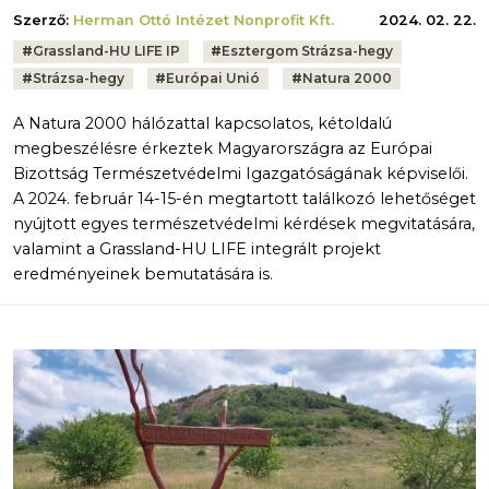
Szerző:
Herman Ottó Intézet Nonprofit Kft.
2024. 02. 22.
Tags:
#
Grassland-HU LIFE IP
#
Esztergom Strázsa-hegy
#
Strázsa-hegy
#
Európai Unió
#
Natura 2000
A Natura 2000 hálózattal kapcsolatos, kétoldalú
megbeszélésre érkeztek Magyarországra az Európai
Bizottság Természetvédelmi Igazgatóságának képviselői.
A 2024. február 14-15-én megtartott találkozó lehetőséget
nyújtott egyes természetvédelmi kérdések megvitatására,
valamint a Grassland-HU LIFE integrált projekt
eredményeinek bemutatására is.