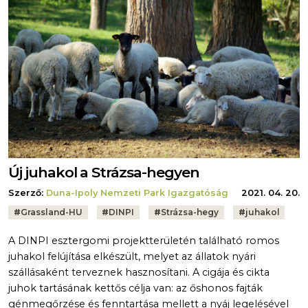
Új juhakol a Strázsa-hegyen
Szerző:
Duna-Ipoly Nemzeti Park Igazgatóság
2021. 04. 20.
Tags:
#
Grassland-HU
#
DINPI
#
Strázsa-hegy
#
juhakol
A DINPI esztergomi projektterületén található romos
juhakol felújítása elkészült, melyet az állatok nyári
szállásaként terveznek hasznosítani. A cigája és cikta
juhok tartásának kettős célja van: az őshonos fajták
génmegőrzése és fenntartása mellett a nyáj legelésével