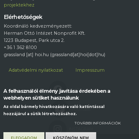
projektekhez
Elérhetőségek
Koordináló kedvezményezett:
Herman Ottó Intézet Nonprofit Kft.
1223 Budapest, Park utca 2.
+36 1 362 8100
grassland
[at]
hoi.hu
(grassland[at]hoi[dot]hu)
Lábléc
Adatvédelmi nyilatkozat
Impresszum
FACEBOOK
A felhasználói élmény javítása érdekében a
webhelyen sütiket használunk
Az oldal bármely hivatkozására való kattintással
YOUTUBE
hozzájárul a sütik létrehozásához.
TOVÁBBI INFORMÁCIÓK
INSTAGRAM
ELFOGADOM
KÖSZÖNÖM, NEM