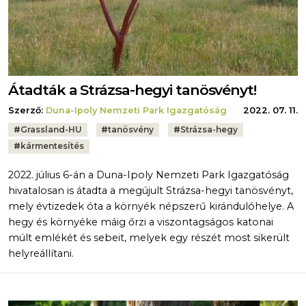
Átadták a Strázsa-hegyi tanösvényt!
Szerző:
Duna-Ipoly Nemzeti Park Igazgatóság
2022. 07. 11.
Tags:
#
Grassland-HU
#
tanösvény
#
Strázsa-hegy
#
kármentesítés
2022. július 6-án a Duna-Ipoly Nemzeti Park Igazgatóság
hivatalosan is átadta a megújult Strázsa-hegyi tanösvényt,
mely évtizedek óta a környék népszerű kirándulóhelye. A
hegy és környéke máig őrzi a viszontagságos katonai
múlt emlékét és sebeit, melyek egy részét most sikerült
helyreállítani.