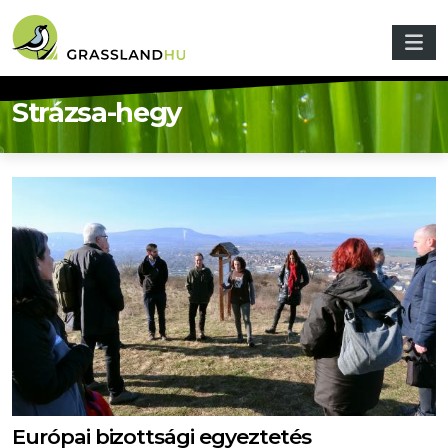
Ugrás a tartalomra
Strázsa-hegy
Európai bizottsági egyeztetés