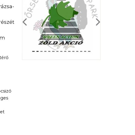
rázsa-
részét
Previous
Next
ám
térő
csizó
eges
get