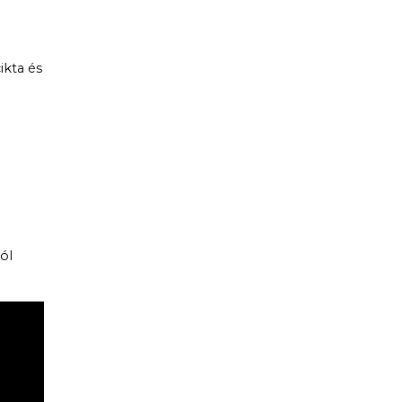
ikta és
ól