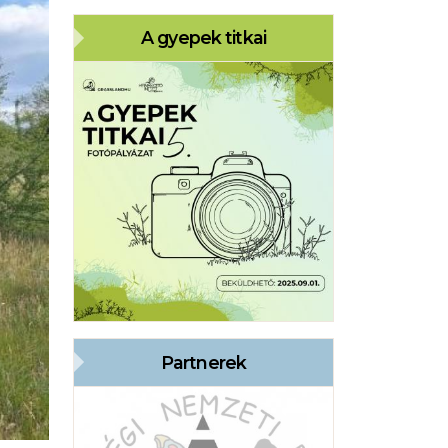
A gyepek titkai
Partnerek