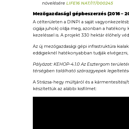
növelésére
LIFE16 NAT/IT/000245
Mezőgazdasági gépbeszerzés (2016 – 2
A célterületen a DINPI a saját vagyonkezelésbe
cigája juhok) oldja meg, azonban a hatékony k
kezeléssel is. A projekt 330 hektár élőhely vé
Az új mezőgazdasági gépi infrastruktúra kiala
eddigieknél hatékonyabban tudják elvégezni, h
Pályázat: KEHOP-4.1.0 Az Esztergom területén
térségben található szárazgyepek legelteté
A Strázsa-hegy múltjáról és a kármentesítési
készítettük az alábbi kisfilmet: