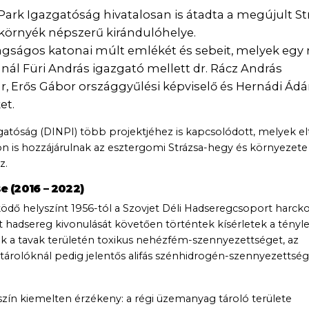
Park Igazgatóság hivatalosan is átadta a megújult St
 környék népszerű kirándulóhelye.
agságos katonai múlt emlékét és sebeit, melyek egy 
ánál Füri András igazgató mellett dr. Rácz András
r, Erős Gábor országgyűlési képviselő és Hernádi Ád
et.
tóság (DINPI) több projektjéhez is kapcsolódott, melyek el
n is hozzájárulnak az esztergomi Strázsa-hegy és környezete
z.
e (2016 – 2022)
dő helyszínt 1956-tól a Szovjet Déli Hadseregcsoport harcko
et hadsereg kivonulását követően történtek kísérletek a tényl
 a tavak területén toxikus nehézfém-szennyezettséget, az
-tárolóknál pedig jelentős alifás szénhidrogén-szennyezettsé
ín kiemelten érzékeny: a régi üzemanyag tároló területe