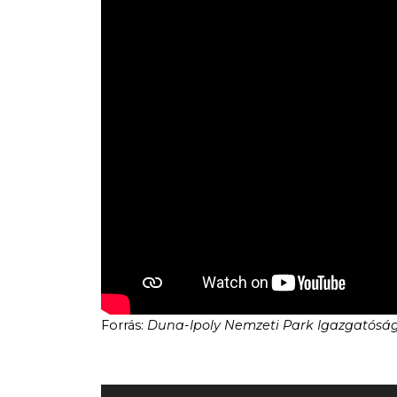
Forrás:
Duna-Ipoly Nemzeti Park Igazgatósá