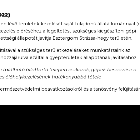
022)
n lévő területek kezelését saját tulajdonú állatállománnyal (c
ezelés eléréséhez a legeltetést szükséges kiegészíteni gépi
dettségi állapotát javítja Esztergom Strázsa-hegy területén.
kításával a szükséges területkezeléseket munkatársaink az
ozzájárulva ezáltal a gyepterületek állapotának javításához.
 található állattartó telepen eszközök, gépek beszerzése a
ses élőhelykezelésének hatékonyabbá tétele
/természetvédelmi beavatkozásokról és a tanösvény felújításár