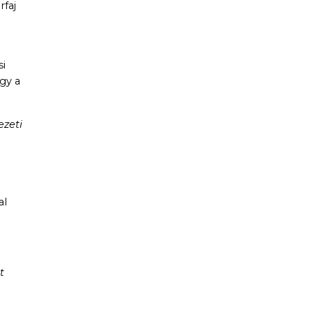
faj
si
ogy a
ezeti
al
t