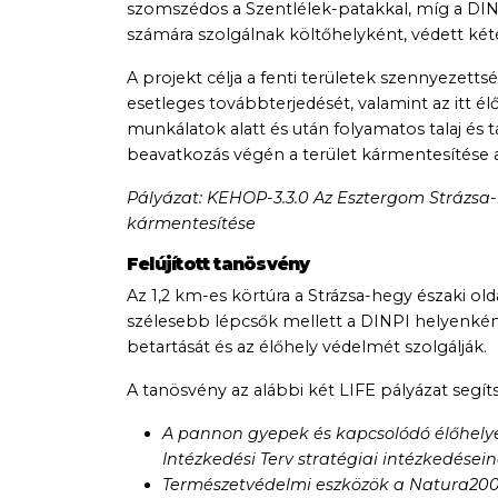
szomszédos a Szentlélek-patakkal, míg a DIN
számára szolgálnak költőhelyként, védett két
A projekt célja a fenti területek szennyeze
esetleges továbbterjedését, valamint az itt é
munkálatok alatt és után folyamatos talaj és t
beavatkozás végén a terület kármentesítése a
Pályázat: KEHOP-3.3.0 Az Esztergom Strázsa-h
kármentesítése
Felújított tanösvény
Az 1,2 km-es körtúra a Strázsa-hegy északi olda
szélesebb lépcsők mellett a DINPI helyenként 
betartását és az élőhely védelmét szolgálják.
A tanösvény az alábbi két LIFE pályázat segít
A pannon gyepek és kapcsolódó élőhelye
Intézkedési Terv stratégiai intézkedése
Természetvédelmi eszközök a Natura2000