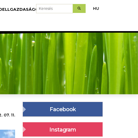
Keresés
HU
DELLGAZDASÁGOK
LETÖLTÉS
Facebook
 07. 11.
Instagram