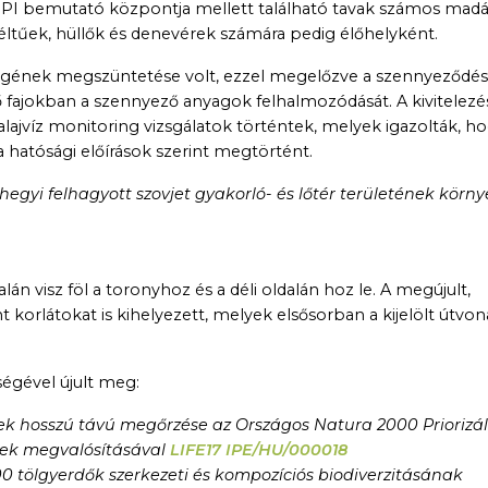
PI bemutató központja mellett található tavak számos madár
éltűek, hüllők és denevérek számára pedig élőhelyként.
ttségének megszüntetése volt, ezzel megelőzve a szennyeződés
lő fajokban a szennyező anyagok felhalmozódását. A kivitelezé
alajvíz monitoring vizsgálatok történtek, melyek igazolták, h
 hatósági előírások szerint megtörtént.
egyi felhagyott szovjet gyakorló- és lőtér területének körny
lán visz föl a toronyhoz és a déli oldalán hoz le. A megújult,
korlátokat is kihelyezett, melyek elsősorban a kijelölt útvon
ségével újult meg:
k hosszú távú megőrzése az Országos Natura 2000 Priorizál
inek megvalósításával
LIFE17 IPE/HU/000018
 tölgyerdők szerkezeti és kompozíciós biodiverzitásának