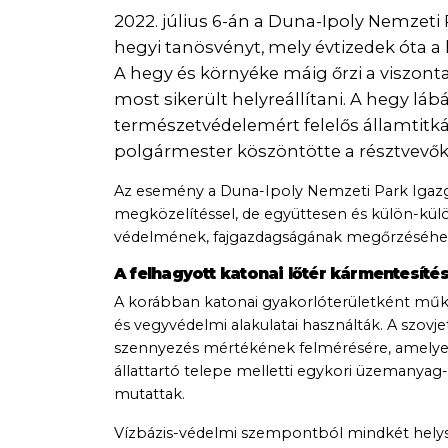
2022. július 6-án a Duna-Ipoly Nemzeti 
hegyi tanösvényt, mely évtizedek óta a
A hegy és környéke máig őrzi a viszont
most sikerült helyreállítani. A hegy láb
természetvédelemért felelős államtitká
polgármester köszöntötte a résztvevők
Az esemény a Duna-Ipoly Nemzeti Park Igazga
megközelítéssel, de együttesen és külön-külö
védelmének, fajgazdagságának megőrzéséhe
A felhagyott katonai lőtér kármentesítés
A korábban katonai gyakorlóterületként műkö
és vegyvédelmi alakulatai használták. A szovj
szennyezés mértékének felmérésére, amelyek
állattartó telepe melletti egykori üzemanyag
mutattak.
Vízbázis-védelmi szempontból mindkét helysz