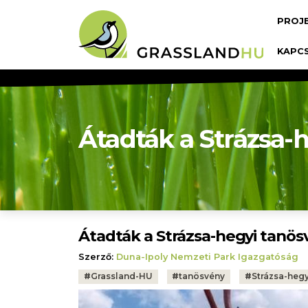
Ugrás a tartalomra
Fő n
PROJ
KAPC
Átadták a Strázsa-
Átadták a Strázsa-hegyi tanös
Szerző:
Duna-Ipoly Nemzeti Park Igazgatóság
Tags:
#
Grassland-HU
#
tanösvény
#
Strázsa-heg