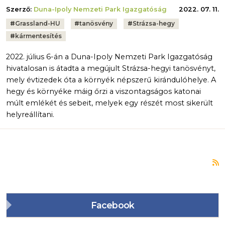
Szerző:
Duna-Ipoly Nemzeti Park Igazgatóság
2022. 07. 11.
Tags:
#
Grassland-HU
#
tanösvény
#
Strázsa-hegy
#
kármentesítés
2022. július 6-án a Duna-Ipoly Nemzeti Park Igazgatóság
hivatalosan is átadta a megújult Strázsa-hegyi tanösvényt,
mely évtizedek óta a környék népszerű kirándulóhelye. A
hegy és környéke máig őrzi a viszontagságos katonai
múlt emlékét és sebeit, melyek egy részét most sikerült
helyreállítani.
F
Facebook