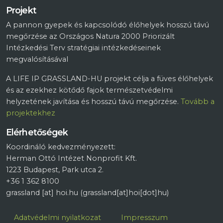
Projekt
A pannon gyepek és kapcsolódó élőhelyek hosszú távú
megőrzése az Országos Natura 2000 Priorizált
Intézkedési Terv stratégiai intézkedéseinek
megvalósításával
A LIFE IP GRASSLAND-HU projekt célja a füves élőhelyek
és az ezekhez kötődő fajok természetvédelmi
helyzetének javítása és hosszú távú megőrzése.
Tovább a
projektekhez
Elérhetőségek
Koordináló kedvezményezett:
Herman Ottó Intézet Nonprofit Kft.
1223 Budapest, Park utca 2.
+36 1 362 8100
grassland
[at]
hoi.hu
(grassland[at]hoi[dot]hu)
Lábléc
Adatvédelmi nyilatkozat
Impresszum