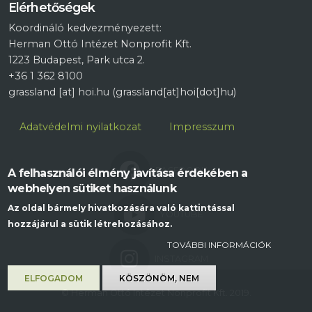
Elérhetőségek
Koordináló kedvezményezett:
Herman Ottó Intézet Nonprofit Kft.
1223 Budapest, Park utca 2.
+36 1 362 8100
grassland
[at]
hoi.hu
(grassland[at]hoi[dot]hu)
Lábléc
Adatvédelmi nyilatkozat
Impresszum
FACEBOOK
A felhasználói élmény javítása érdekében a
webhelyen sütiket használunk
Az oldal bármely hivatkozására való kattintással
YOUTUBE
hozzájárul a sütik létrehozásához.
TOVÁBBI INFORMÁCIÓK
INSTAGRAM
ELFOGADOM
KÖSZÖNÖM, NEM
© Herman Ottó Intézet Nonprofit Kft. 2019.