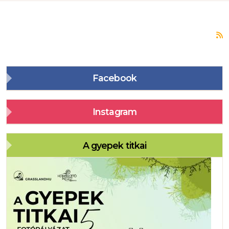
F
Facebook
Instagram
A gyepek titkai