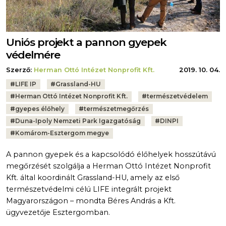
Uniós projekt a pannon gyepek
védelmére
Szerző:
Herman Ottó Intézet Nonprofit Kft.
2019. 10. 04.
Tags:
#
LIFE IP
#
Grassland-HU
#
Herman Ottó Intézet Nonprofit Kft.
#
természetvédelem
#
gyepes élőhely
#
természetmegőrzés
#
Duna-Ipoly Nemzeti Park Igazgatóság
#
DINPI
#
Komárom-Esztergom megye
A pannon gyepek és a kapcsolódó élőhelyek hosszútávú
megőrzését szolgálja a Herman Ottó Intézet Nonprofit
Kft. által koordinált Grassland-HU, amely az első
természetvédelmi célú LIFE integrált projekt
Magyarországon – mondta Béres András a Kft.
ügyvezetője Esztergomban.