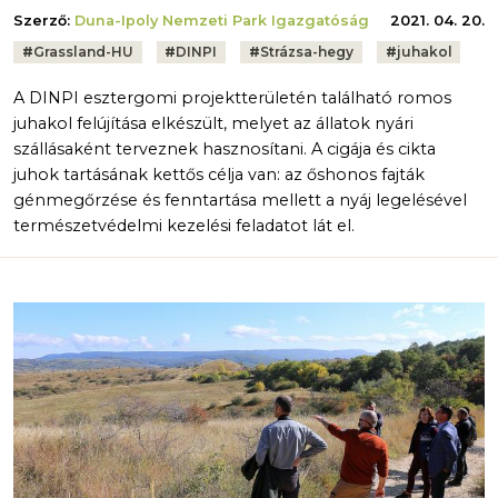
Szerző:
Duna-Ipoly Nemzeti Park Igazgatóság
2021. 04. 20.
Tags:
#
Grassland-HU
#
DINPI
#
Strázsa-hegy
#
juhakol
A DINPI esztergomi projektterületén található romos
juhakol felújítása elkészült, melyet az állatok nyári
szállásaként terveznek hasznosítani. A cigája és cikta
juhok tartásának kettős célja van: az őshonos fajták
génmegőrzése és fenntartása mellett a nyáj legelésével
természetvédelmi kezelési feladatot lát el.