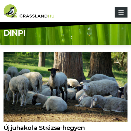
Ugrás a tartalomra
DINPI
Új juhakol a Strázsa-hegyen