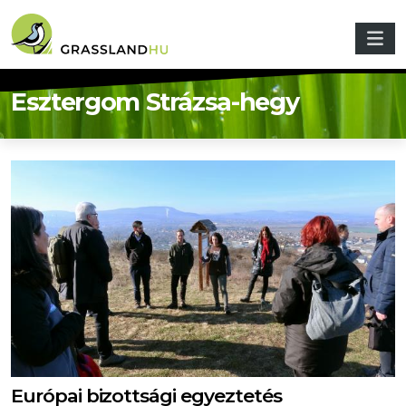
Ugrás a tartalomra
Esztergom Strázsa-hegy
Európai bizottsági egyeztetés