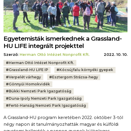
Egyetemisták ismerkednek a Grassland-
HU LIFE integrált projekttel
Szerző:
Herman Ottó Intézet Nonprofit Kft.
2022. 10. 10.
Tags:
#
Herman Ottó Intézet Nonprofit Kft.
#
Grassland-HU LIFE IP
#
Kócsújfalu környéki gyepek
#
Verpelét várhegy
#
Esztergom Strázsa-hegy
#
Gönnyűi Homokvidék
#
Bükki Nemzeti Park Igazgatóság
#
Duna-Ipoly Nemzeti Park Igazgatóság
#
Fertő-Hanság Nemzeti Park Igazgatóság
A Grassland-HU program keretében 2022. október 3-tól
négy napon át tanulmányozhatták magyar és külföldi