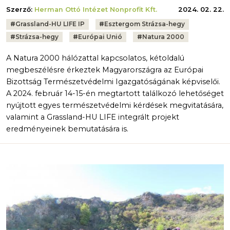
Szerző:
Herman Ottó Intézet Nonprofit Kft.
2024. 02. 22.
Tags:
#
Grassland-HU LIFE IP
#
Esztergom Strázsa-hegy
#
Strázsa-hegy
#
Európai Unió
#
Natura 2000
A Natura 2000 hálózattal kapcsolatos, kétoldalú
megbeszélésre érkeztek Magyarországra az Európai
Bizottság Természetvédelmi Igazgatóságának képviselői.
A 2024. február 14-15-én megtartott találkozó lehetőséget
nyújtott egyes természetvédelmi kérdések megvitatására,
valamint a Grassland-HU LIFE integrált projekt
eredményeinek bemutatására is.