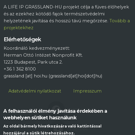
A LIFE IP GRASSLAND-HU projekt célja a füves élőhelyek
és az ezekhez kötődő fajok természetvédelmi
helyzetének javítása és hosszú távú megőrzése.
Tovább a
projektekhez
Elérhetőségek
Koordináló kedvezményezett:
Herman Ottó Intézet Nonprofit Kft.
1223 Budapest, Park utca 2.
+36 1 362 8100
grassland
[at]
hoi.hu
(grassland[at]hoi[dot]hu)
Lábléc
Adatvédelmi nyilatkozat
Impresszum
FACEBOOK
A felhasználói élmény javítása érdekében a
webhelyen sütiket használunk
Az oldal bármely hivatkozására való kattintással
YOUTUBE
hozzájárul a sütik létrehozásához.