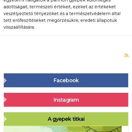
egyetemi hallgatók a pannon gyepek különleges
adottságait, természeti értékeit, ezeket az értékeket
veszélyeztető tényezőket és a természetvédelem által
tett erőfeszítéseket megőrzésükre, eredeti állapotuk
visszaállítására.
F
Facebook
Instagram
A gyepek titkai