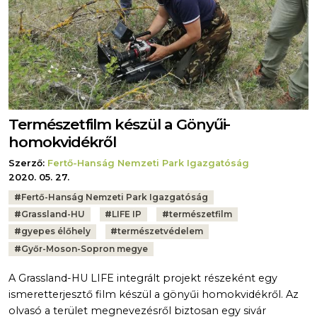
Természetfilm készül a Gönyűi-
homokvidékről
Szerző:
Fertő-Hanság Nemzeti Park Igazgatóság
2020. 05. 27.
Tags:
#
Fertő-Hanság Nemzeti Park Igazgatóság
#
Grassland-HU
#
LIFE IP
#
természetfilm
#
gyepes élőhely
#
természetvédelem
#
Győr-Moson-Sopron megye
A Grassland-HU LIFE integrált projekt részeként egy
ismeretterjesztő film készül a gönyűi homokvidékről. Az
olvasó a terület megnevezésről biztosan egy sivár