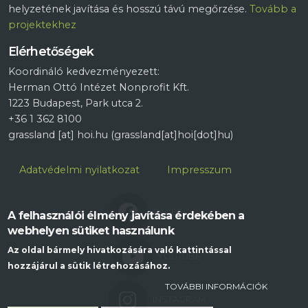
helyzetének javítása és hosszú távú megőrzése.
Tovább a
projektekhez
Elérhetőségek
Koordináló kedvezményezett:
Herman Ottó Intézet Nonprofit Kft.
1223 Budapest, Park utca 2.
+36 1 362 8100
grassland
[at]
hoi.hu
(grassland[at]hoi[dot]hu)
Lábléc
Adatvédelmi nyilatkozat
Impresszum
FACEBOOK
A felhasználói élmény javítása érdekében a
webhelyen sütiket használunk
Az oldal bármely hivatkozására való kattintással
YOUTUBE
hozzájárul a sütik létrehozásához.
TOVÁBBI INFORMÁCIÓK
INSTAGRAM