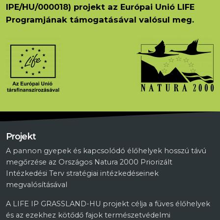
IPE/HU/000018) projekt az Európai Unió LIFE
Programjának támogatásával valósul meg.
Projekt
A pannon gyepek és kapcsolódó élőhelyek hosszú távú
megőrzése az Országos Natura 2000 Priorizált
Intézkedési Terv stratégiai intézkedéseinek
megvalósításával
A LIFE IP GRASSLAND-HU projekt célja a füves élőhelyek
és az ezekhez kötődő fajok természetvédelmi