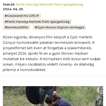
Szerző:
Fertő-Hanság Nemzeti Park Igazgatóság
2024. 04. 25.
Tags:
#
Grassland-HU LIFE IP
#
Fertő-Hanság Nemzeti Park Igazgatóság
#
természetfilm
#
Győr-Moson-Sopron vármegye
Közel egyórás, látványos film készült a Győr melletti
Gönyűi-homokvidék páratlan természeti kincseiről. A
projektfilmet két éven át forgatták a szakemberek,
amelyet 2024. április 16-án a győri Rómer Házban
mutattak be először. A környéken élők közül sem tudják
sokan, milyen csodálatos védett növény- és állatvilág
jellemzi a homokvidéket.