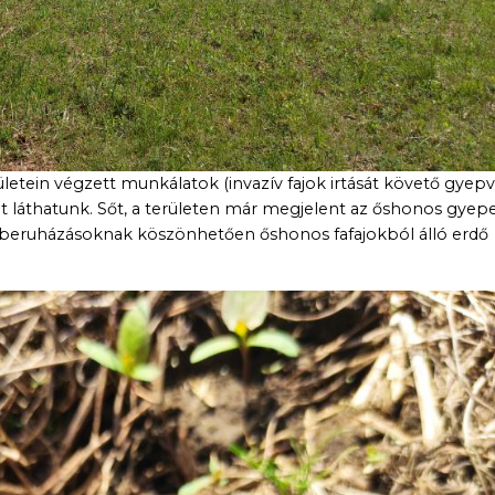
ületein végzett munkálatok (invazív fajok irtását követő gyep
t láthatunk. Sőt, a területen már megjelent az őshonos gyep
a beruházásoknak köszönhetően őshonos fafajokból álló erdő