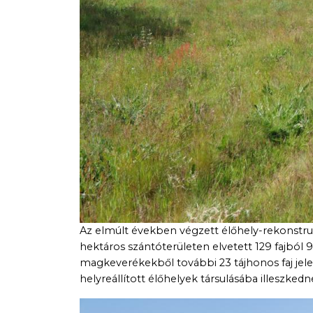
Az elmúlt években végzett élőhely-rekonstruk
hektáros szántóterületen elvetett 129 fajból 
magkeverékekből további 23 tájhonos faj jel
helyreállított élőhelyek társulásába illeszkedn