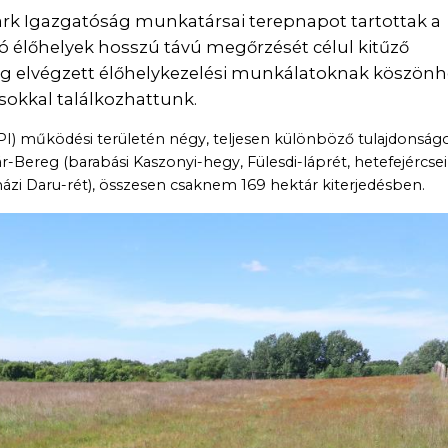
rk Igazgatóság munkatársai terepnapot tartottak a
 élőhelyek hosszú távú megőrzését célul kitűző
dig elvégzett élőhelykezelési munkálatoknak köszön
okkal találkozhattunk.
I) működési területén négy, teljesen különböző tulajdonság
r-Bereg (barabási Kaszonyi-hegy, Fülesdi-láprét, hetefejércsei
házi Daru-rét), összesen csaknem 169 hektár kiterjedésben.