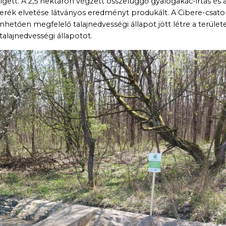
gett. A 2,5 hektáron végzett összefüggő gyalogakác-irtás és 
erék elvetése látványos eredményt produkált. A Cibere-csato
etően megfelelő talajnedvességi állapot jött létre a területe
talajnedvességi állapotot.