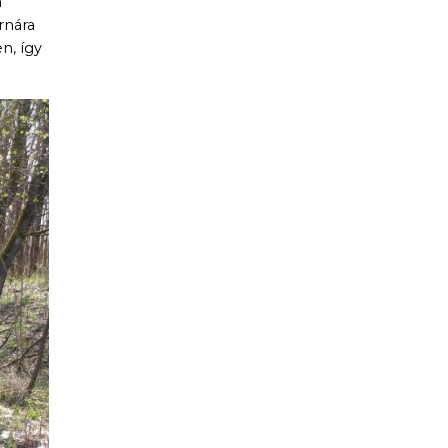
a
rnára
n, így