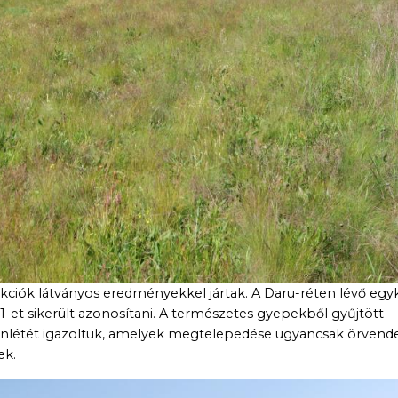
ciók látványos eredményekkel jártak. A Daru-réten lévő egyk
91-et sikerült azonosítani. A természetes gyepekből gyűjtött
enlétét igazoltuk, amelyek megtelepedése ugyancsak örvende
ek.