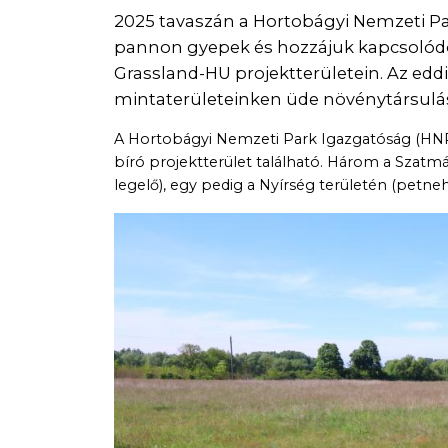
2025 tavaszán a Hortobágyi Nemzeti Pa
pannon gyepek és hozzájuk kapcsolódó
Grassland-HU projektterületein. Az ed
mintaterületeinken üde növénytársulás
A Hortobágyi Nemzeti Park Igazgatóság (HNP
bíró projektterület található. Három a Szatmá
legelő), egy pedig a Nyírség területén (petne