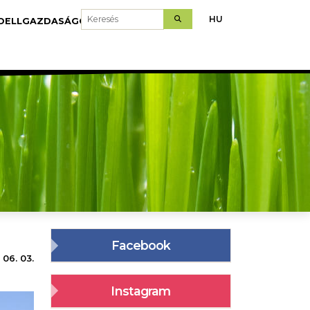
Keresés
HU
DELLGAZDASÁGOK
LETÖLTÉS
Facebook
 06. 03.
Instagram