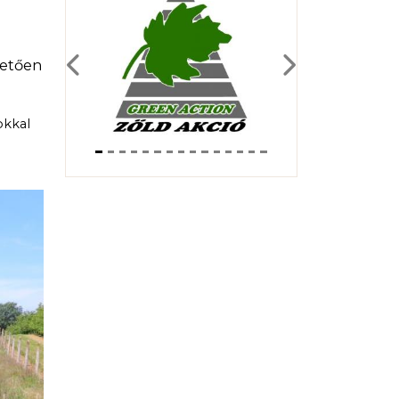
hetően
Previous
Next
okkal