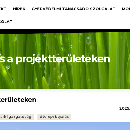
avigáció
EKT
HÍREK
GYEPVÉDELMI TANÁCSADÓ SZOLGÁLAT
MO
SOLAT
s a projektterületeken
tterületeken
2025.
Park Igazgatóság
#
terepi bejárás