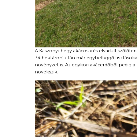
A Kaszonyi-hegy akácosai és elvadult szőlőter
34 hektáron) után már egybefüggő tisztásoka
növényzet is. Az egykori akácerdőből pedig 
növekszik.