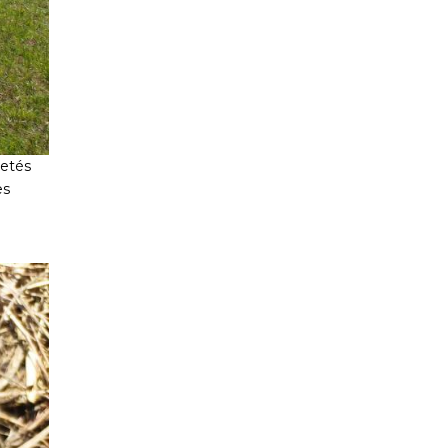
vetés
es