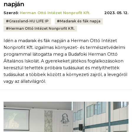
napján
Szerző:
Herman Ottó Intézet Nonprofit Kft.
2023. 05. 12.
Tags:
#
Grassland-HU LIFE IP
#
Madarak és fák napja
#
Herman Ottó Intézet Nonprofit Kft.
Idén a madarak és fák napján a Herman Ottó Intézet
Nonprofit Kft. izgalmas környezet- és természetvédelmi
programmal látogatta meg a Budafoki Herman Ottó
Általános Iskolát. A gyerekeket játékos foglalkozásokon
keresztül tehették próbára tudásukat és mélyíthették
tudásukat a többek között a környezeti zajról, a levegőről
vagy az állatvilágról.