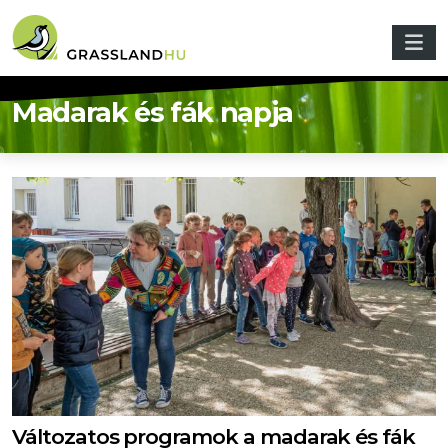
Ugrás a tartalomra
Madarak és fák napja
Változatos programok a madarak és fák