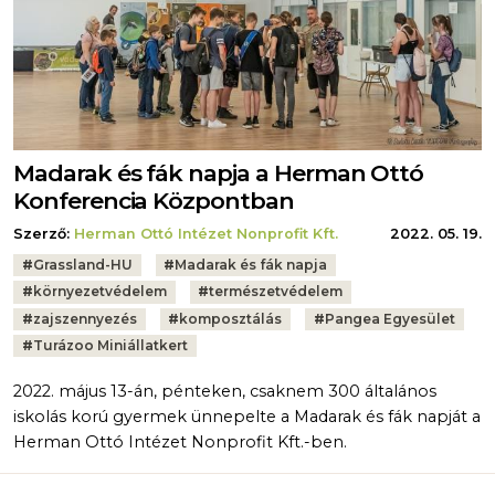
Madarak és fák napja a Herman Ottó
Konferencia Központban
Szerző:
Herman Ottó Intézet Nonprofit Kft.
2022. 05. 19.
Tags:
#
Grassland-HU
#
Madarak és fák napja
#
környezetvédelem
#
természetvédelem
#
zajszennyezés
#
komposztálás
#
Pangea Egyesület
#
Turázoo Miniállatkert
2022. május 13-án, pénteken, csaknem 300 általános
iskolás korú gyermek ünnepelte a Madarak és fák napját a
Herman Ottó Intézet Nonprofit Kft.-ben.