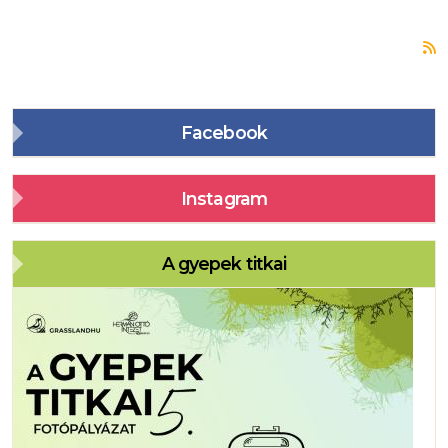
F
Facebook
Instagram
A gyepek titkai