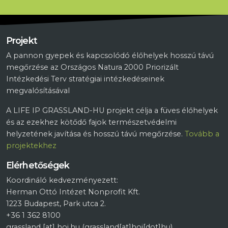
Projekt
A pannon gyepek és kapcsolódó élőhelyek hosszú távú
megőrzése az Országos Natura 2000 Priorizált
Intézkedési Terv stratégiai intézkedéseinek
megvalósításával
A LIFE IP GRASSLAND-HU projekt célja a füves élőhelyek
és az ezekhez kötődő fajok természetvédelmi
helyzetének javítása és hosszú távú megőrzése.
Tovább a
projektekhez
Elérhetőségek
Koordináló kedvezményezett:
Herman Ottó Intézet Nonprofit Kft.
1223 Budapest, Park utca 2.
+36 1 362 8100
grassland
[at]
hoi.hu
(grassland[at]hoi[dot]hu)