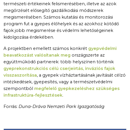
természeti értékeinek felismerésében, illetve az azok
megőrzését elősegítő gazdálkodási módszerek
megismerésében. Számos kutatási és monitorozási
program fut a gyepes élőhelyek és az azokhoz kötődő
fajok jobb megismerése és védelmi lehetőségeinek
kidolgozása érdekében.
A projektben emellett számos konkrét
gyepvédelmi
beavatkozást valósítanak meg
országszerte az
együttműködő partnerek: több helyszínen történik
gyeprekonstrukciós célú cserjeirtás, inváziós fajok
visszaszorítása
, a gyepek vízháztartásának javítását célzó
intézkedések, gyepesítés, vagy a természetvédelmi
szempontból
megfelelő gyepkezeléshez szükséges
infrastruktúra-fejlesztések
.
Forrás:
Duna-Dráva Nemzeti Park Igazgatóság