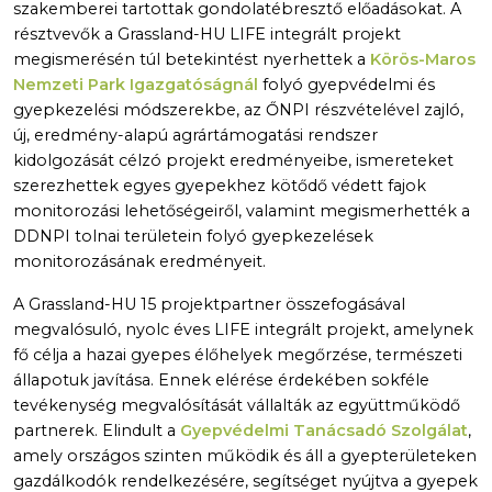
szakemberei tartottak gondolatébresztő előadásokat. A
résztvevők a Grassland-HU LIFE integrált projekt
megismerésén túl betekintést nyerhettek a
Körös-Maros
Nemzeti Park Igazgatóságnál
folyó gyepvédelmi és
gyepkezelési módszerekbe, az ŐNPI részvételével zajló,
új, eredmény-alapú agrártámogatási rendszer
kidolgozását célzó projekt eredményeibe, ismereteket
szerezhettek egyes gyepekhez kötődő védett fajok
monitorozási lehetőségeiről, valamint megismerhették a
DDNPI tolnai területein folyó gyepkezelések
monitorozásának eredményeit.
A Grassland-HU 15 projektpartner összefogásával
megvalósuló, nyolc éves LIFE integrált projekt, amelynek
fő célja a hazai gyepes élőhelyek megőrzése, természeti
állapotuk javítása. Ennek elérése érdekében sokféle
tevékenység megvalósítását vállalták az együttműködő
partnerek. Elindult a
Gyepvédelmi Tanácsadó Szolgálat
,
amely országos szinten működik és áll a gyepterületeken
gazdálkodók rendelkezésére, segítséget nyújtva a gyepek