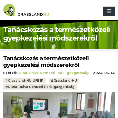
Ugrás a tartalomra
Tanácskozás a természetközeli
gyepkezelési módszerekről
Tanácskozás a természetközeli
gyepkezelési módszerekről
Szerző:
Duna-Dráva Nemzeti Park Igazgatóság
2024. 03. 13.
Tags:
#
Grassland-HU LIFE IP
#
Grassland-HU
#
Duna-Dráva Nemzeti Park Igazgatóság