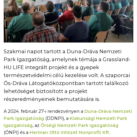
Szakmai napot tartott a Duna-Dráva Nemzeti
Park Igazgatóság, amelynek témája a Grassland-
HU LIFE integrált projekt és a gyepek
természetvédelmi célú kezelése volt. A szaporcai
Ős-Dráva Látogatóközpontban tartott találkozó
lehetőséget biztosított a projekt
részeredményeinek bemutatására is.
A 2024. február 27-i rendezvényen a
Duna-Dráva Nemzeti
Park Igazgatóság
(DDNPI), a
Kiskunsági Nemzeti Park
Igazgatóság
, az
Őrségi Nemzeti Park Igazgatóság
(ŐNPI) és a
Herman Ottó Intézet Nonprofit Kft.