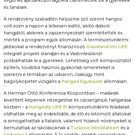
végül kis ajándékcsomagokra cserélhették be a gyerekek
és tanáraik.
A rendezvény szabadtéri helyszíne szó szerint hangos
volt ezen a napon a lelkesen kiáltó, sikító diákok
hangjától, akiknek a zajszennyezését szemléltették és
mérték a program egyik állomásán. A természetvédelmi
játékokat a rendezvényt finanszírozó
Grassland-HU LIFE
integrált projekt standján és a Vadonlesőknél
próbálhatták ki a gyerekek. Lehetőség volt komposztálót
építeni, továbbá hasznos gyakorlati ismereteket is
szerezni e témában az udvaron, csakúgy mint
bagolyköpetet vizsgálni a
Pangea Egyesület
állomásán.
A Herman Ottó Konferencia Központban – madarak
kivetített képeinek nézegetése és csicsergésük hallgatása
közben – a
HungAIRy LIFE IP
környezetvédelmi feladatait
oldhatták meg az érdeklődők, de élő és kitömött állatokat
is simogathattak a fiatalok, valamint húsevő növényeket is
bemutattak az iskolásoknak a
Turázoo Miniállatkert
és a
Vadonleső
állomásain. A 14 osztály, kisebb csoportokra