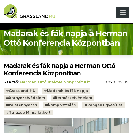
Ugrás a tartalomra
Madarak és fák napja a Herman
Ottó Konferencia Központban
Madarak és fák napja a Herman Ottó
Konferencia Központban
Szerző:
Herman Ottó Intézet Nonprofit Kft.
2022. 05. 19.
Tags:
#
Grassland-HU
#
Madarak és fák napja
#
környezetvédelem
#
természetvédelem
#
zajszennyezés
#
komposztálás
#
Pangea Egyesület
#
Turázoo Miniállatkert