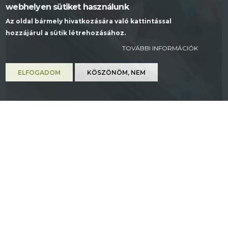
webhelyen sütiket használunk
Az oldal bármely hivatkozására való kattintással
hozzájárul a sütik létrehozásához.
TOVÁBBI INFORMÁCIÓK
ELFOGADOM
KÖSZÖNÖM, NEM