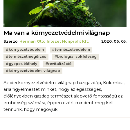
Ma van a környezetvédelmi világnap
Szerző:
Herman Ottó Intézet Nonprofit Kft.
2020. 06. 05.
Tags:
#
környezetvédelem
#
természetvédelem
#
természetmegőrzés
#
biológiai sokféleség
#
gyepes élőhely
#
revitalizáció
#
környezetvédelmi világnap
Az idei környezetvédelmi világnap házigazdája, Kolumbia,
arra figyelmeztet minket, hogy az egészséges,
élőlényekben gazdag természet alapvető fontosságú az
emberiség számára, éppen ezért mindent meg kell
tennünk, hogy megóvjuk.