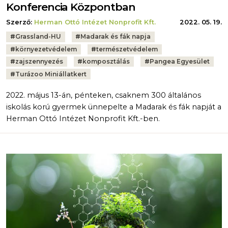
Konferencia Központban
Szerző:
Herman Ottó Intézet Nonprofit Kft.
2022. 05. 19.
Tags:
#
Grassland-HU
#
Madarak és fák napja
#
környezetvédelem
#
természetvédelem
#
zajszennyezés
#
komposztálás
#
Pangea Egyesület
#
Turázoo Miniállatkert
2022. május 13-án, pénteken, csaknem 300 általános
iskolás korú gyermek ünnepelte a Madarak és fák napját a
Herman Ottó Intézet Nonprofit Kft.-ben.