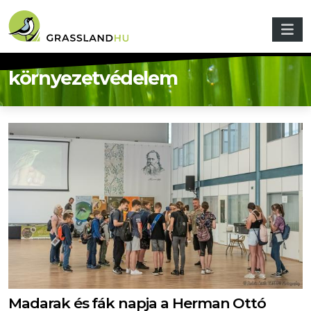
Ugrás a tartalomra
környezetvédelem
Madarak és fák napja a Herman Ottó