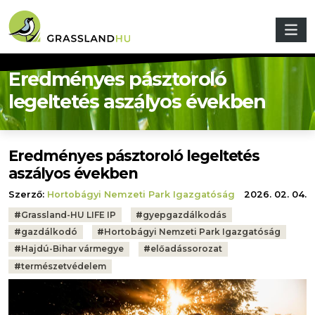
Ugrás a tartalomra
Eredményes pásztoroló
legeltetés aszályos években
Eredményes pásztoroló legeltetés
aszályos években
Szerző:
Hortobágyi Nemzeti Park Igazgatóság
2026. 02. 04.
Tags:
#
Grassland-HU LIFE IP
#
gyepgazdálkodás
#
gazdálkodó
#
Hortobágyi Nemzeti Park Igazgatóság
#
Hajdú-Bihar vármegye
#
előadássorozat
#
természetvédelem