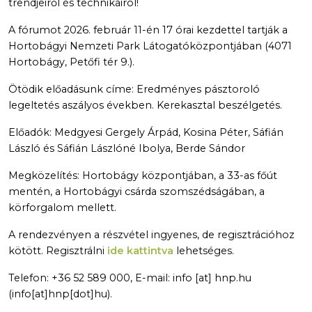
trendjeiről és technikáiról!
A fórumot 2026. február 11-én 17 órai kezdettel tartják a
Hortobágyi Nemzeti Park Látogatóközpontjában (4071
Hortobágy, Petőfi tér 9.).
Ötödik előadásunk címe: Eredményes pásztoroló
legeltetés aszályos években. Kerekasztal beszélgetés.
Előadók: Medgyesi Gergely Árpád, Kosina Péter, Sáfián
László és Sáfián Lászlóné Ibolya, Berde Sándor
Megközelítés: Hortobágy központjában, a 33-as főút
mentén, a Hortobágyi csárda szomszédságában, a
körforgalom mellett.
A rendezvényen a részvétel ingyenes, de regisztrációhoz
kötött. Regisztrálni
ide kattintva
lehetséges.
Telefon: +36 52 589 000, E-mail:
info
[at]
hnp.hu
(info[at]hnp[dot]hu)
.