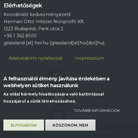
Elérhetőségek
Koordináló kedvezményezett:
Herman Ottó Intézet Nonprofit Kft.
1223 Budapest, Park utca 2.
+36 1 362 8100
grassland
[at]
hoi.hu
(grassland[at]hoi[dot]hu)
Lábléc
Adatvédelmi nyilatkozat
Impresszum
FACEBOOK
A felhasználói élmény javítása érdekében a
webhelyen sütiket használunk
Az oldal bármely hivatkozására való kattintással
YOUTUBE
hozzájárul a sütik létrehozásához.
TOVÁBBI INFORMÁCIÓK
INSTAGRAM
ELFOGADOM
KÖSZÖNÖM, NEM
© Herman Ottó Intézet Nonprofit Kft. 2019.