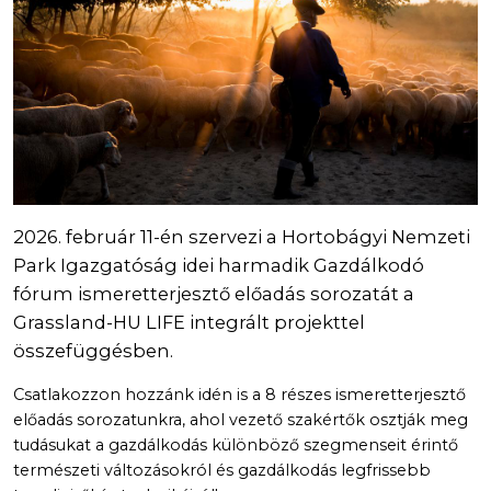
2026. február 11-én szervezi a Hortobágyi Nemzeti
Park Igazgatóság idei harmadik Gazdálkodó
fórum ismeretterjesztő előadás sorozatát a
Grassland-HU LIFE integrált projekttel
összefüggésben.
Csatlakozzon hozzánk idén is a 8 részes ismeretterjesztő
előadás sorozatunkra, ahol vezető szakértők osztják meg
tudásukat a gazdálkodás különböző szegmenseit érintő
természeti változásokról és gazdálkodás legfrissebb