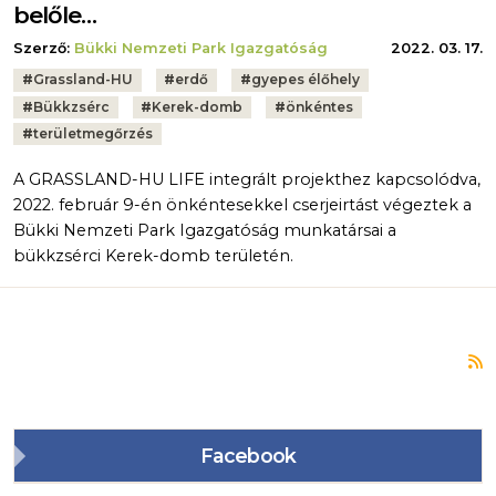
belőle…
Szerző:
Bükki Nemzeti Park Igazgatóság
2022. 03. 17.
Tags:
#
Grassland-HU
#
erdő
#
gyepes élőhely
#
Bükkzsérc
#
Kerek-domb
#
önkéntes
#
területmegőrzés
A GRASSLAND-HU LIFE integrált projekthez kapcsolódva,
2022. február 9-én önkéntesekkel cserjeirtást végeztek a
Bükki Nemzeti Park Igazgatóság munkatársai a
bükkzsérci Kerek-domb területén.
F
Facebook