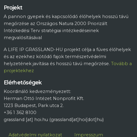
Projekt
A pannon gyepek és kapcsolódó élőhelyek hosszú távú
megőrzése az Országos Natura 2000 Priorizált
Intézkedési Terv stratégiai intézkedéseinek
megvalósításával
A LIFE IP GRASSLAND-HU projekt célja a füves élőhelyek
és az ezekhez kötődő fajok természetvédelmi
helyzetének javítása és hosszú távú megőrzése.
Tovább a
projektekhez
Elérhetőségek
Koordináló kedvezményezett:
Herman Ottó Intézet Nonprofit Kft.
1223 Budapest, Park utca 2.
+36 1 362 8100
grassland
[at]
hoi.hu
(grassland[at]hoi[dot]hu)
Lábléc
Adatvédelmi nyilatkozat
Impresszum