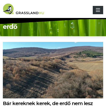
Ugrás a tartalomra
erdő
Bár kereknek kerek, de erdő nem lesz