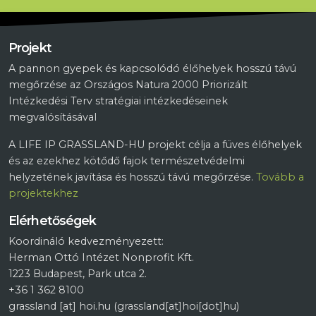
Projekt
A pannon gyepek és kapcsolódó élőhelyek hosszú távú
megőrzése az Országos Natura 2000 Priorizált
Intézkedési Terv stratégiai intézkedéseinek
megvalósításával
A LIFE IP GRASSLAND-HU projekt célja a füves élőhelyek
és az ezekhez kötődő fajok természetvédelmi
helyzetének javítása és hosszú távú megőrzése.
Tovább a
projektekhez
Elérhetőségek
Koordináló kedvezményezett:
Herman Ottó Intézet Nonprofit Kft.
1223 Budapest, Park utca 2.
+36 1 362 8100
grassland
[at]
hoi.hu
(grassland[at]hoi[dot]hu)