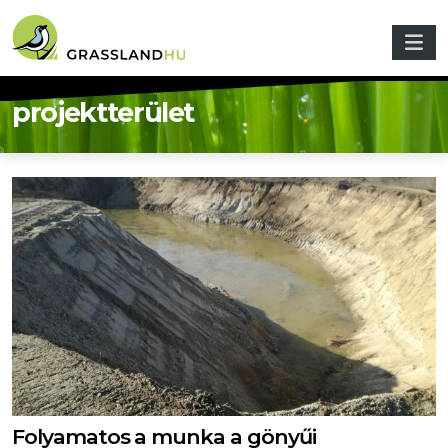
Ugrás a tartalomra
projektterület
Folyamatos a munka a gönyűi