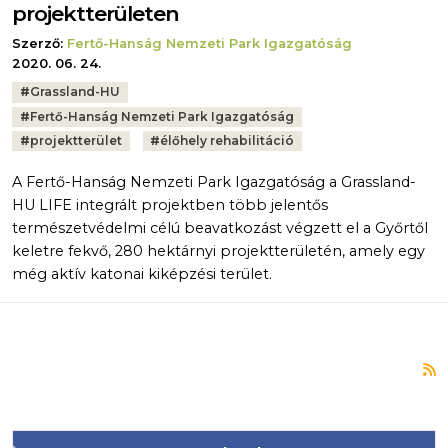
projektterületen
Szerző:
Fertő-Hanság Nemzeti Park Igazgatóság
2020. 06. 24.
Tags:
#
Grassland-HU
#
Fertő-Hanság Nemzeti Park Igazgatóság
#
projektterület
#
élőhely rehabilitáció
A Fertő-Hanság Nemzeti Park Igazgatóság a Grassland-
HU LIFE integrált projektben több jelentős
természetvédelmi célú beavatkozást végzett el a Győrtől
keletre fekvő, 280 hektárnyi projektterületén, amely egy
még aktív katonai kiképzési terület.
F