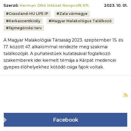
Szerző:
Herman Ottó Intézet Nonprofit Kft.
2023. 10. 01.
Tags:
#
Grassland-HU LIFE IP
#
Zala vármegye
#
Kerkaszentkirály
#
Magyar Malakológus Találkozó
#
fajmegőrzési terv
A Magyar Malakológiai Társaság 2023. szeptember 15. és
17. között 47. alkalommal rendezte meg szakmai
találkozóját. A puhatestűek kutatásával foglalkozó
szakemberek idei kiemelt témája a Kárpát medencei
gyepes élőhelyekhez kötődő csiga fajok voltak.
F
Facebook