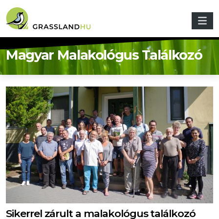
Ugrás a tartalomra
Magyar Malakológus Találkozó
Sikerrel zárult a malakológus találkozó