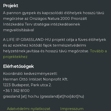
Projekt
A pannon gyepek és kapcsolódó élőhelyek hosszú távú
megőrzése az Országos Natura 2000 Priorizált
Intézkedési Terv stratégiai intézkedéseinek
megvalósításával
A LIFE IP GRASSLAND-HU projekt célja a füves élőhelyek
és az ezekhez kötődő fajok természetvédelmi
helyzetének javítása és hosszú távú megőrzése.
Tovább a
projektekhez
Elérhetőségek
Koordináló kedvezményezett:
Herman Ottó Intézet Nonprofit Kft.
1223 Budapest, Park utca 2.
+36 1 362 8100
grassland
[at]
hoi.hu
(grassland[at]hoi[dot]hu)
Lábléc
Adatvédelmi nyilatkozat
Impresszum