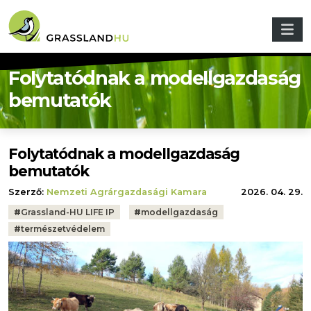
Ugrás a tartalomra
Folytatódnak a modellgazdaság
bemutatók
Folytatódnak a modellgazdaság
bemutatók
Szerző:
Nemzeti Agrárgazdasági Kamara
2026. 04. 29.
Tags:
#
Grassland-HU LIFE IP
#
modellgazdaság
#
természetvédelem