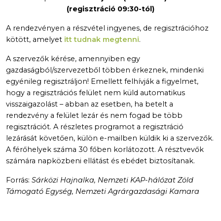
(regisztráció 09:30-tól)
A rendezvényen a részvétel ingyenes, de regisztrációhoz
kötött, amelyet
itt tudnak megtenni
.
A szervezők kérése, amennyiben egy
gazdaságból/szervezetből többen érkeznek, mindenki
egyénileg regisztráljon! Emellett felhívják a figyelmet,
hogy a regisztrációs felület nem küld automatikus
visszaigazolást – abban az esetben, ha betelt a
rendezvény a felület lezár és nem fogad be több
regisztrációt. A részletes programot a regisztráció
lezárását követően, külön e-mailben küldik ki a szervezők.
A férőhelyek száma 30 főben korlátozott. A résztvevők
számára napközbeni ellátást és ebédet biztosítanak.
Forrás:
Sárközi Hajnalka, Nemzeti KAP-hálózat Zöld
Támogató Egység, Nemzeti Agrárgazdasági Kamara