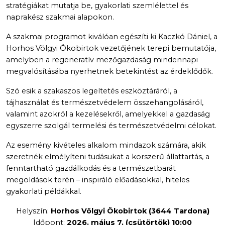
stratégiákat mutatja be, gyakorlati szemlélettel és
naprakész szakmai alapokon.
A szakmai programot kiválóan egészíti ki Kaczkó Dániel, a
Horhos Völgyi Ökobirtok vezetőjének terepi bemutatója,
amelyben a regeneratív mezőgazdaság mindennapi
megvalósításába nyerhetnek betekintést az érdeklődők.
Szó esik a szakaszos legeltetés eszköztáráról, a
tájhasználat és természetvédelem összehangolásáról,
valamint azokról a kezelésekről, amelyekkel a gazdaság
egyszerre szolgál termelési és természetvédelmi célokat.
Az esemény kivételes alkalom mindazok számára, akik
szeretnék elmélyíteni tudásukat a korszerű állattartás, a
fenntartható gazdálkodás és a természetbarát
megoldások terén – inspiráló előadásokkal, hiteles
gyakorlati példákkal.
Helyszín:
Horhos Völgyi Ökobirtok (3644 Tardona)
Időpont:
2026. május 7. (csütörtök) 10:00