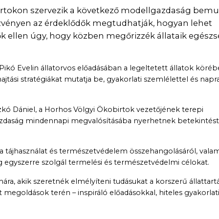
birtokon szervezik a következő modellgazdaság bemu
ezvényen az érdeklődők megtudhatják, hogyan lehet
k ellen úgy, hogy közben megőrizzék állataik egész
kó Evelin állatorvos előadásában a legeltetett állatok köré
ajtási stratégiákat mutatja be, gyakorlati szemlélettel és nap
zkó Dániel, a Horhos Völgyi Ökobirtok vezetőjének terepi
zdaság mindennapi megvalósításába nyerhetnek betekintést
, a tájhasználat és természetvédelem összehangolásáról, vala
g egyszerre szolgál termelési és természetvédelmi célokat.
, akik szeretnék elmélyíteni tudásukat a korszerű állattartá
megoldások terén – inspiráló előadásokkal, hiteles gyakorlat