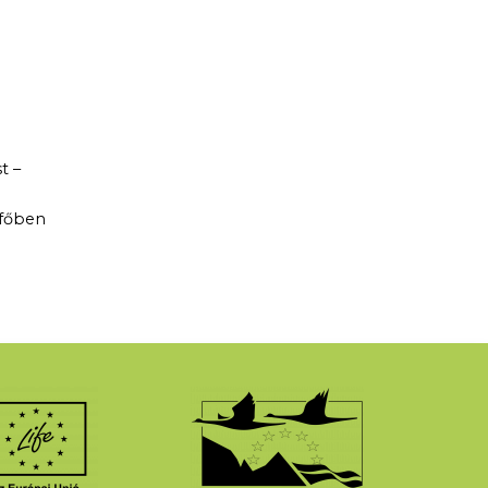
t –
 főben