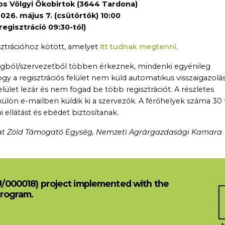
s Völgyi Ökobirtok (3644 Tardona)
026. május 7. (csütörtök) 10:00
regisztráció 09:30-tól)
sztrációhoz kötött, amelyet
itt tudnak megtenni
.
gból/szervezetből többen érkeznek, mindenki egyénileg
hogy a regisztrációs felület nem küld automatikus visszaigazolás
lület lezár és nem fogad be több regisztrációt. A részletes
 külön e-mailben küldik ki a szervezők. A férőhelyek száma 30
ellátást és ebédet biztosítanak.
zat Zöld Támogató Egység, Nemzeti Agrárgazdasági Kamara
U/000018) project implemented with the
Program.