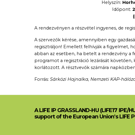
Helyszín:
Horho
Időpont:
2
(
A rendezvényen a részvétel ingyenes, de regi
A szervezők kérése, amennyiben egy gazdasá
regisztráljon! Emellett felhívják a figyelmet, 
abban az esetben, ha betelt a rendezvény a fe
programot a regisztráció lezárását követően,
korlátozott. A résztvevők számára napközbeni 
Forrás:
Sárközi Hajnalka, Nemzeti KAP-háló
A LIFE IP GRASSLAND-HU (LIFE17 IPE/H
support of the European Union's LIFE 