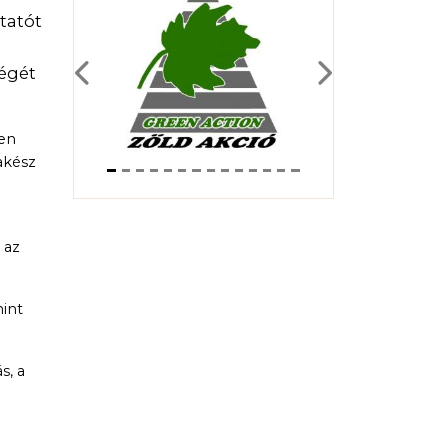
tatót
ségét
Previous
Next
ben
rakész
 az
mint
s, a
i