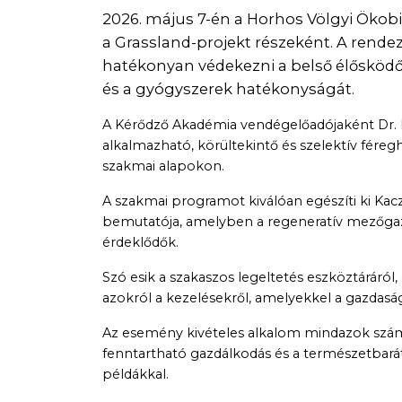
2026. május 7-én a Horhos Völgyi Öko
a Grassland-projekt részeként. A rend
hatékonyan védekezni a belső élősködő
és a gyógyszerek hatékonyságát.
A Kérődző Akadémia vendégelőadójaként Dr. Pi
alkalmazható, körültekintő és szelektív féregh
szakmai alapokon.
A szakmai programot kiválóan egészíti ki Kac
bemutatója, amelyben a regeneratív mezőga
érdeklődők.
Szó esik a szakaszos legeltetés eszköztáráról
azokról a kezelésekről, amelyekkel a gazdasá
Az esemény kivételes alkalom mindazok számára
fenntartható gazdálkodás és a természetbarát 
példákkal.