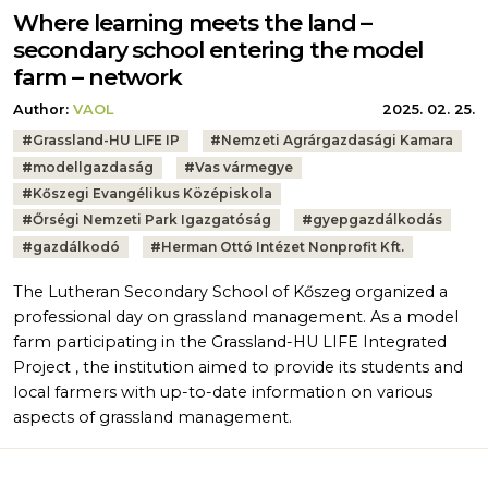
Where learning meets the land –
secondary school entering the model
farm – network
Author:
VAOL
2025. 02. 25.
Tags:
#
Grassland-HU LIFE IP
#
Nemzeti Agrárgazdasági Kamara
#
modellgazdaság
#
Vas vármegye
#
Kőszegi Evangélikus Középiskola
#
Őrségi Nemzeti Park Igazgatóság
#
gyepgazdálkodás
#
gazdálkodó
#
Herman Ottó Intézet Nonprofit Kft.
The Lutheran Secondary School of Kőszeg organized a
professional day on grassland management. As a model
farm participating in the Grassland-HU LIFE Integrated
Project , the institution aimed to provide its students and
local farmers with up-to-date information on various
aspects of grassland management.