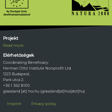
Projekt
R
ead more
Elérhetőségek
Coordinating Beneficiary:
Herman Ottó Institute Nonprofit Ltd.
1223 Budapest,
Park utca 2.
+36 1 362 8100
grassland
[at]
hoi.hu
(grassland[at]hoi[dot]hu)
Lábléc
Imprint
Privacy policy