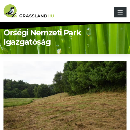
Skip to main content
Őrségi Nemzeti Park
Igazgatóság