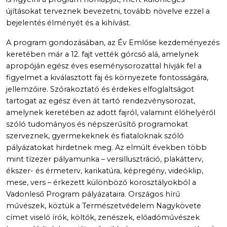
újításokat terveznek bevezetni, tovább növelve ezzel a
bejelentés élményét és a kihívást.
A program gondozásában, az Év Emlőse kezdeményezés
keretében már a 12. fajt vették górcső alá, amelynek
apropóján egész éves eseménysorozattal hívják fel a
figyelmet a kiválasztott faj és környezete fontosságára,
jellemzőire. Szórakoztató és érdekes elfoglaltságot
tartogat az egész éven át tartó rendezvénysorozat,
amelynek keretében az adott fajról, valamint élőhelyéről
szóló tudományos és népszerűsítő programokat
szerveznek, gyermekeknek és fiataloknak szóló
pályázatokat hirdetnek meg. Az elmúlt években több
mint tízezer pályamunka – versillusztráció, plakátterv,
ékszer- és érmeterv, karikatúra, képregény, videóklip,
mese, vers – érkezett különböző korosztályokból a
Vadonleső Program pályázataira. Országos hírű
művészek, köztük a Természetvédelem Nagykövete
címet viselő írók, költők, zenészek, előadóművészek