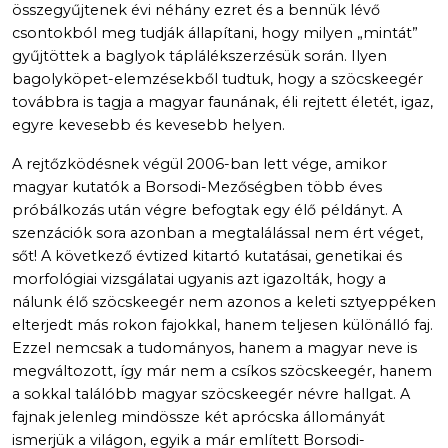
összegyűjtenek évi néhány ezret és a bennük lévő
csontokból meg tudják állapítani, hogy milyen „mintát”
gyűjtöttek a baglyok táplálékszerzésük során. Ilyen
bagolyköpet-elemzésekből tudtuk, hogy a szöcskeegér
továbbra is tagja a magyar faunának, éli rejtett életét, igaz,
egyre kevesebb és kevesebb helyen.
A rejtőzködésnek végül 2006-ban lett vége, amikor
magyar kutatók a Borsodi-Mezőségben több éves
próbálkozás után végre befogtak egy élő példányt. A
szenzációk sora azonban a megtalálással nem ért véget,
sőt! A következő évtized kitartó kutatásai, genetikai és
morfológiai vizsgálatai ugyanis azt igazolták, hogy a
nálunk élő szöcskeegér nem azonos a keleti sztyeppéken
elterjedt más rokon fajokkal, hanem teljesen különálló faj.
Ezzel nemcsak a tudományos, hanem a magyar neve is
megváltozott, így már nem a csíkos szöcskeegér, hanem
a sokkal találóbb magyar szöcskeegér névre hallgat. A
fajnak jelenleg mindössze két aprócska állományát
ismerjük a világon, egyik a már említett Borsodi-