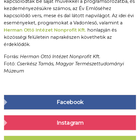
kapcsolódtak be saját műveikkel a programsorozatba, és
kezdeményezésükre számos, az Év Emlőséhez
kapcsolódó vers, mese és dal látott napvilágot. Az idei évi
eseményeket, programokat a Vadonleső, valamint a
Herman Ottó Intézet Nonprofit Kft.
honlapján és
közösségi felületein naprakészen követhetik az
érdeklődők.
Forrás:
Herman Ottó Intézet Nonprofit Kft.
Fotó:
Cserkész Tamás, Magyar Természettudományi
Múzeum
Facebook
Instagram