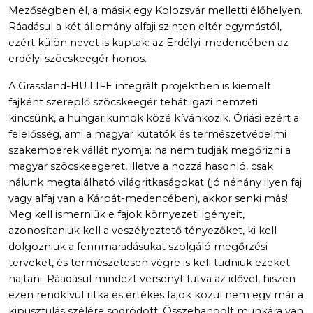
Mezőségben él, a másik egy Kolozsvár melletti élőhelyen.
Ráadásul a két állomány alfaji szinten eltér egymástól,
ezért külön nevet is kaptak: az Erdélyi-medencében az
erdélyi szöcskeegér honos.
A Grassland-HU LIFE integrált projektben is kiemelt
fajként szereplő szöcskeegér tehát igazi nemzeti
kincsünk, a hungarikumok közé kívánkozik. Óriási ezért a
felelősség, ami a magyar kutatók és természetvédelmi
szakemberek vállát nyomja: ha nem tudják megőrizni a
magyar szöcskeegeret, illetve a hozzá hasonló, csak
nálunk megtalálható világritkaságokat (jó néhány ilyen faj
vagy alfaj van a Kárpát-medencében), akkor senki más!
Meg kell ismerniük e fajok környezeti igényeit,
azonosítaniuk kell a veszélyeztető tényezőket, ki kell
dolgozniuk a fennmaradásukat szolgáló megőrzési
terveket, és természetesen végre is kell tudniuk ezeket
hajtani. Ráadásul mindezt versenyt futva az idővel, hiszen
ezen rendkívül ritka és értékes fajok közül nem egy már a
kipusztulás szélére sodródott. Összehangolt munkára van