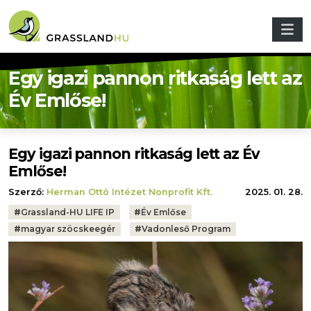
Ugrás a tartalomra
Egy igazi pannon ritkaság lett az
Év Emlőse!
Egy igazi pannon ritkaság lett az Év
Emlőse!
Szerző:
Herman Ottó Intézet Nonprofit Kft.
2025. 01. 28.
Tags:
#
Grassland-HU LIFE IP
#
Év Emlőse
#
magyar szöcskeegér
#
Vadonleső Program