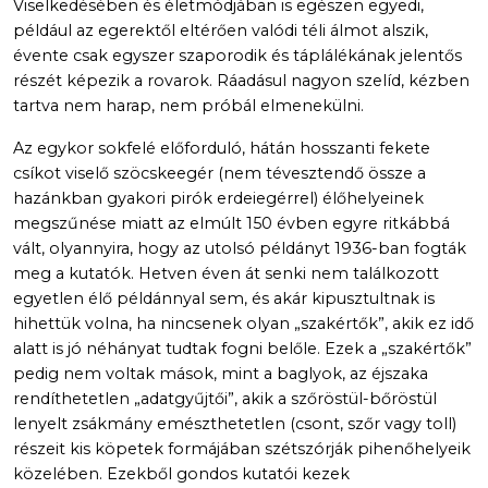
Viselkedésében és életmódjában is egészen egyedi,
például az egerektől eltérően valódi téli álmot alszik,
évente csak egyszer szaporodik és táplálékának jelentős
részét képezik a rovarok. Ráadásul nagyon szelíd, kézben
tartva nem harap, nem próbál elmenekülni.
Az egykor sokfelé előforduló, hátán hosszanti fekete
csíkot viselő szöcskeegér (nem tévesztendő össze a
hazánkban gyakori pirók erdeiegérrel) élőhelyeinek
megszűnése miatt az elmúlt 150 évben egyre ritkábbá
vált, olyannyira, hogy az utolsó példányt 1936-ban fogták
meg a kutatók. Hetven éven át senki nem találkozott
egyetlen élő példánnyal sem, és akár kipusztultnak is
hihettük volna, ha nincsenek olyan „szakértők”, akik ez idő
alatt is jó néhányat tudtak fogni belőle. Ezek a „szakértők”
pedig nem voltak mások, mint a baglyok, az éjszaka
rendíthetetlen „adatgyűjtői”, akik a szőröstül-bőröstül
lenyelt zsákmány emészthetetlen (csont, szőr vagy toll)
részeit kis köpetek formájában szétszórják pihenőhelyeik
közelében. Ezekből gondos kutatói kezek