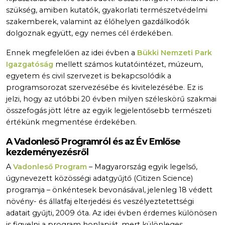
szükség, amiben kutatók, gyakorlati természetvédelmi
szakemberek, valamint az élőhelyen gazdálkodók
dolgoznak együtt, egy nemes cél érdekében.
Ennek megfelelően az idei évben a
Bükki Nemzeti Park
Igazgatóság
mellett számos kutatóintézet, múzeum,
egyetem és civil szervezet is bekapcsolódik a
programsorozat szervezésébe és kivitelezésébe. Ez is
jelzi, hogy az utóbbi 20 évben milyen széleskörű szakmai
összefogás jött létre az egyik legjelentősebb természeti
értékünk megmentése érdekében.
A Vadonleső Programról és az Év Emlőse
kezdeményezésről
A
Vadonleső Program
– Magyarország egyik legelső,
úgynevezett közösségi adatgyűjtő (Citizen Science)
programja – önkéntesek bevonásával, jelenleg 18 védett
növény- és állatfaj elterjedési és veszélyeztetettségi
adatait gyűjti, 2009 óta. Az idei évben érdemes különösen
is figyelni a program honlapját, mert különleges