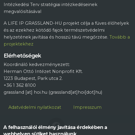
Intézkedési Terv stratégiai intézkedéseinek
megvalósításával
A LIFE IP GRASSLAND-HU projekt célja a füves élőhelyek
és az ezekhez kötődő fajok természetvédelmi
helyzetének javítása és hosszú távú megőrzése.
Tovább a
projektekhez
Elérhetőségek
Koordináló kedvezményezett:
Herman Ottó Intézet Nonprofit Kft.
1223 Budapest, Park utca 2.
+36 1 362 8100
grassland
[at]
hoi.hu
(grassland[at]hoi[dot]hu)
Lábléc
Adatvédelmi nyilatkozat
Impresszum
FACEBOOK
A felhasználói élmény javítása érdekében a
webhelyen sütiket használunk