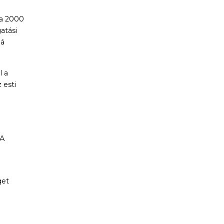
a 2000
atási
bá
l a
 esti
 A
get