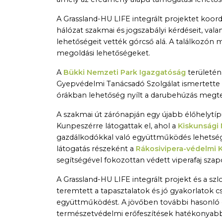
A Grassland-HU LIFE integrált projektet koor
hálózat szakmai és jogszabályi kérdéseit, val
lehetőségeit vették górcső alá. A találkozón
megoldási lehetőségeket.
A
Bükki Nemzeti Park Igazgatóság
területén
Gyepvédelmi Tanácsadó Szolgálat ismertette a
órákban lehetőség nyílt a darubehúzás megte
A szakmai út zárónapján egy újabb élőhelytí
Kunpeszérre látogattak el, ahol a
Kiskunsági
gazdálkodókkal való együttműködés lehetsége
látogatás részeként a
Rákosivipera-védelmi 
segítségével fokozottan védett viperafaj szapo
A Grassland-HU LIFE integrált projekt és a szl
teremtett a tapasztalatok és jó gyakorlatok cs
együttműködést. A jövőben további hasonló 
természetvédelmi erőfeszítések hatékonyab