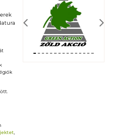
erek
Natura
Previous
Next
át
k
régiók
ött.
m
jektet
,