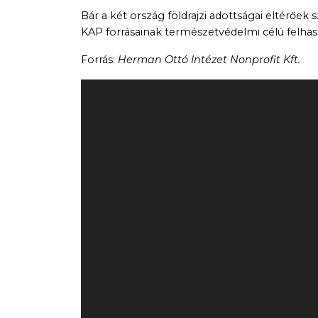
Bár a két ország földrajzi adottságai eltérőe
KAP forrásainak természetvédelmi célú felhas
Forrás:
Herman Ottó Intézet Nonprofit Kft.