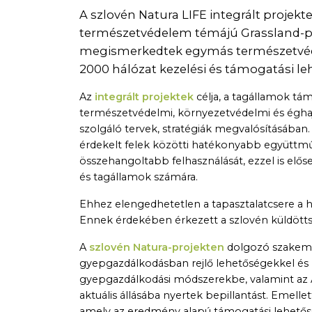
A szlovén Natura LIFE integrált projek
természetvédelem témájú Grassland-p
megismerkedtek egymás természetvédel
2000 hálózat kezelési és támogatási le
Az
integrált projektek
célja, a tagállamok tám
természetvédelmi, környezetvédelmi és éghajl
szolgáló tervek, stratégiák megvalósításában. 
érdekelt felek közötti hatékonyabb együttműk
összehangoltabb felhasználását, ezzel is el
és tagállamok számára.
Ehhez elengedhetetlen a tapasztalatcsere a 
Ennek érdekében érkezett a szlovén küldött
A
szlovén Natura-projekten
dolgozó szakem
gyepgazdálkodásban rejlő lehetőségekkel és 
gyepgazdálkodási módszerekbe, valamint az 
aktuális állásába nyertek bepillantást. Emel
amely az eredmény alapú támogatási lehetősé