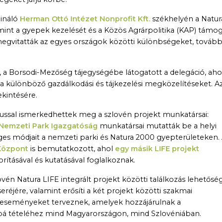
dináló
Herman Ottó Intézet Nonprofit Kft.
székhelyén a Natur
amint a gyepek kezelését és a Közös Agrárpolitika (KAP) támog
 megvitatták az egyes országok közötti különbségeket, továb
, a Borsodi-Mezőség tájegységébe látogatott a delegáció, aho
 különböző gazdálkodási és tájkezelési megközelítéseket. Az
kintésére.
pussal ismerkedhettek meg a szlovén projekt munkatársai:
 Nemzeti Park Igazgatóság
munkatársai mutatták be a helyi
s módjait a nemzeti parki és Natura 2000 gyepterületeken.
Központ
is bemutatkozott, ahol
egy másik LIFE projekt
rításával és kutatásával foglalkoznak.
ovén Natura LIFE integrált projekt közötti találkozás lehetősé
eréjére, valamint erősíti a két projekt közötti szakmai
eseményeket terveznek, amelyek hozzájárulnak a
bá tételéhez mind Magyarországon, mind Szlovéniában.