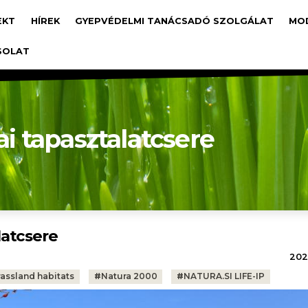
avigáció
EKT
HÍREK
GYEPVÉDELMI TANÁCSADÓ SZOLGÁLAT
MO
SOLAT
 tapasztalatcsere
latcsere
2023
assland habitats
#
Natura 2000
#
NATURA.SI LIFE-IP