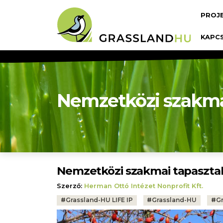
Ugrás a tartalomra
Fő n
PROJ
KAPC
Nemzetközi szakmai
Nemzetközi szakmai tapaszta
Szerző:
Herman Ottó Intézet Nonprofit Kft.
Tags:
#
Grassland-HU LIFE IP
#
Grassland-HU
#
Gr