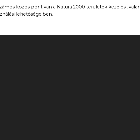
k számos közös pont van a Natura 2000 területek kezelési, vala
ználási lehetőségeiben.