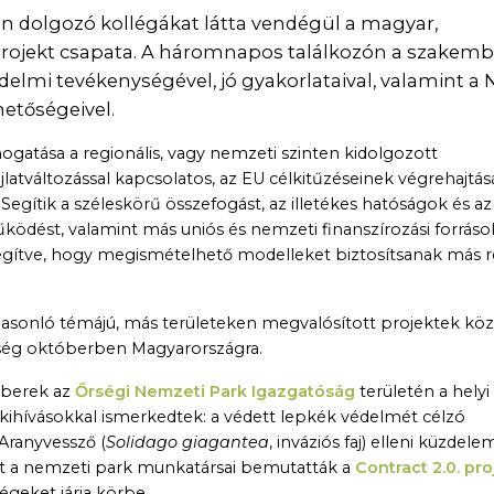
ten dolgozó kollégákat látta vendégül a magyar,
rojekt csapata. A háromnapos találkozón a szakemb
mi tevékenységével, jó gyakorlataival, valamint a 
hetőségeivel.
ogatása a regionális, vagy nemzeti szinten kidolgozott
atváltozással kapcsolatos, az EU célkitűzéseinek végrehajtás
Segítik a széleskörű összefogást, az illetékes hatóságok és az
ödést, valamint más uniós és nemzeti finanszírozási forráso
ősegítve, hogy megismételhető modelleket biztosítsanak más 
hasonló témájú, más területeken megvalósított projektek köz
ség októberben Magyarországra.
berek az
Őrségi Nemzeti Park Igazgatóság
területén a helyi
kihívásokkal ismerkedtek: a védett lepkék védelmét célzó
Aranyvessző (
Solidago giagantea
, inváziós faj) elleni küzdele
lett a nemzeti park munkatársai bemutatták a
Contract 2.0. pro
geket járja körbe.