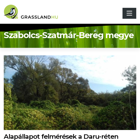
Ugrás a tartalomra
Szabolcs-Szatmár-Bereg megye
Alapállapot felmérések a Daru-réten