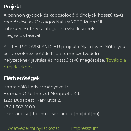
Projekt
A pannon gyepek és kapcsolódó élőhelyek hosszú távú
megőrzése az Országos Natura 2000 Priorizált
Intézkedési Terv stratégiai intézkedéseinek
megvalósításával
A LIFE IP GRASSLAND-HU projekt célja a füves élőhelyek
és az ezekhez kötődő fajok természetvédelmi
helyzetének javítása és hosszú távú megőrzése.
Tovább a
projektekhez
Elérhetőségek
Koordináló kedvezményezett:
Herman Ottó Intézet Nonprofit Kft.
1223 Budapest, Park utca 2.
+36 1 362 8100
grassland
[at]
hoi.hu
(grassland[at]hoi[dot]hu)
Lábléc
Adatvédelmi nyilatkozat
Impresszum