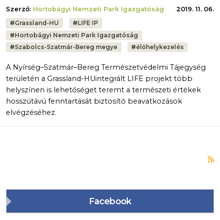
Szerző:
Hortobágyi Nemzeti Park Igazgatóság
2019. 11. 06.
Tags:
#
Grassland-HU
#
LIFE IP
#
Hortobágyi Nemzeti Park Igazgatóság
#
Szabolcs-Szatmár-Bereg megye
#
élőhelykezelés
A Nyírség–Szatmár–Bereg Természetvédelmi Tájegység
területén a Grassland-HUintegrált LIFE projekt több
helyszínen is lehetőséget teremt a természeti értékek
hosszútávú fenntartását biztosító beavatkozások
elvégzéséhez.
F
Facebook