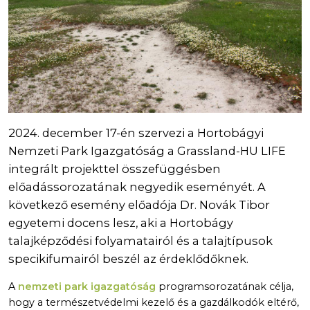
2024. december 17-én szervezi a Hortobágyi
Nemzeti Park Igazgatóság a Grassland-HU LIFE
integrált projekttel összefüggésben
előadássorozatának negyedik eseményét. A
következő esemény előadója Dr. Novák Tibor
egyetemi docens lesz, aki a Hortobágy
talajképződési folyamatairól és a talajtípusok
specikifumairól beszél az érdeklődőknek.
A
nemzeti park igazgatóság
programsorozatának célja,
hogy a természetvédelmi kezelő és a gazdálkodók eltérő,