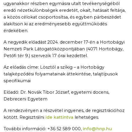
ugyanakkor részben egymásra utalt tevékenységéből
eredő nézetkülönbségek eredetét, okait, hatásait feltárja,
a közös célokat csoportosítsa, és egyben párbeszédet
alakítson ki az eredményesebb együttműködés
érdekében.
A negyedik előadást 2024. december 17-én a Hortobágyi
Nemzeti Park Látogatóközpontjában (4071 Hortobágy,
Petőfi tér 9.) szervezik 17 órai kezdettel.
Az előadás címe: Lösztől a szíkig – a Hortobágy
talajképződési folyamatainak áttekintése, talajtípusok
specifikumai
Előadó: Dr. Novák Tibor József, egyetemi docens,
Debreceni Egyetem
A rendezvényen a részvétel ingyenes, de regisztrációhoz
kötött. Regisztrálni
ide kattintva
lehetséges.
További információ: +36 52 589 000,
info@hnp.hu