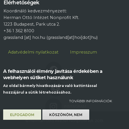
Elérhetőségek
Koordináló kedvezményezett:
Herman Ottó Intézet Nonprofit Kft.
1223 Budapest, Park utca 2.
+36 1 362 8100
grassland
[at]
hoi.hu
(grassland[at]hoi[dot]hu)
Lábléc
Adatvédelmi nyilatkozat
Impresszum
FACEBOOK
A felhasználói élmény javítása érdekében a
webhelyen sütiket használunk
Az oldal bármely hivatkozására való kattintással
YOUTUBE
hozzájárul a sütik létrehozásához.
TOVÁBBI INFORMÁCIÓK
INSTAGRAM
ELFOGADOM
KÖSZÖNÖM, NEM
© Herman Ottó Intézet Nonprofit Kft. 2019.