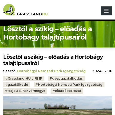
Ugrás a tartalomra
Lösztől a szíkig – előadás a
Hortobágy talajtípusairól
Lösztől a szíkig – előadás a Hortobágy
talajtípusairól
Szerző:
Hortobágyi Nemzeti Park Igazgatóság
2024. 12. 11.
Tags:
#
Grassland-HU LIFE IP
#
gyepgazdálkodás
#
gazdálkodó
#
Hortobágyi Nemzeti Park Igazgatóság
#
Hajdú-Bihar vármegye
#
előadássorozat