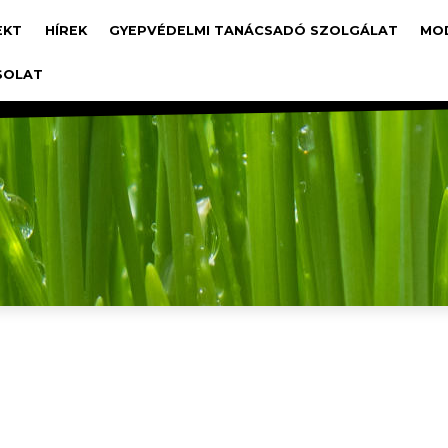
avigáció
EKT
HÍREK
GYEPVÉDELMI TANÁCSADÓ SZOLGÁLAT
MO
SOLAT