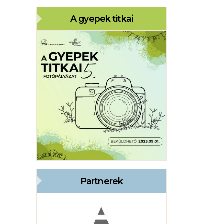
A gyepek titkai
Partnerek