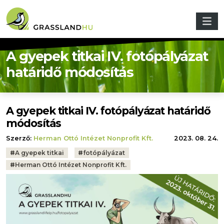
Ugrás a tartalomra
A gyepek titkai IV. fotópályázat
határidő módosítás
A gyepek titkai IV. fotópályázat határidő
módosítás
Szerző:
Herman Ottó Intézet Nonprofit Kft.
2023. 08. 24.
Tags:
#
A gyepek titkai
#
fotópályázat
#
Herman Ottó Intézet Nonprofit Kft.