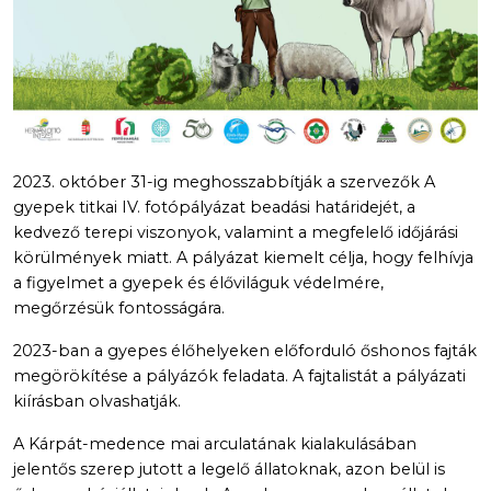
2023. október 31-ig meghosszabbítják a szervezők A
gyepek titkai IV. fotópályázat beadási határidejét, a
kedvező terepi viszonyok, valamint a megfelelő időjárási
körülmények miatt. A pályázat kiemelt célja, hogy felhívja
a figyelmet a gyepek és élőviláguk védelmére,
megőrzésük fontosságára.
2023-ban a gyepes élőhelyeken előforduló őshonos fajták
megörökítése a pályázók feladata. A fajtalistát a pályázati
kiírásban olvashatják.
A Kárpát-medence mai arculatának kialakulásában
jelentős szerep jutott a legelő állatoknak, azon belül is