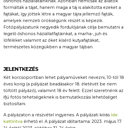
őshonos háziállatainknak. Azonban nemcsak az állatok
formálták a tájat, hanem maga a táj is alakította ezeket a
fajtákat, így jöttek létre a magyar tájra jellemző fajták,
amelyek nemzeti örökségünk részét is képezik.
Fotópályázatunk negyedik fordulójának célja bemutatni a
legelő őshonos háziállatfajtáinkat, a marha-, juh és
lóféléket valamint az őket kísérő kutyafajtákat,
természetes közegükben a magyar tájban.
JELENTKEZÉS
Két korcsoportban lehet pályaműveket nevezni, 10-től 18
éves korig (a pályázat beadásakor 18. életévét be nem
töltött pályázó), valamint 18 év felett. Ezzel szeretnénk az
ifjú fotós tehetségeknek is bemutatkozási lehetőséget
biztosítani.
A pályázaton a részvétel ingyenes. A pályázati kiírás
ide
kattintva
érhető el. A pályázat időtartama: 2023. május 17.
14 órától 2023. október 31. 24 óráig.