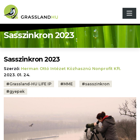
Ugrás a tartalomra
Sasszinkron 2023
Sasszinkron 2023
Szerző:
Herman Ottó Intézet Közhasznú Nonprofit Kft.
2023. 01. 24.
Tags:
#
Grassland-HU LIFE IP
#
MME
#
sasszinkron
#
gyepek