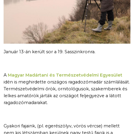
Január 13-án került sor a 19. Sasszinkronra.
A
Magyar Madártani és Természetvédelmi Egyesület
idén is meghirdette országos ragadozómadár számlálását.
Természetvédelmi őrök, ornitológusok, szakemberek és
lelkes amatőrök járták az országot feljegyezve a látott
ragadozómadarakat.
Gyakori fajaink, (pl. egerészölyv, vörös vércse) mellett
nem kis létszámban kerülnek nagy testű fajok is a