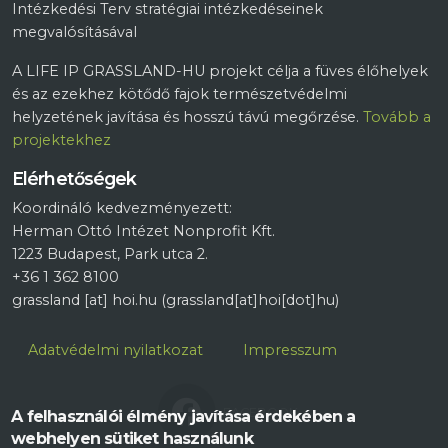
Intézkedési Terv stratégiai intézkedéseinek
megvalósításával
A LIFE IP GRASSLAND-HU projekt célja a füves élőhelyek
és az ezekhez kötődő fajok természetvédelmi
helyzetének javítása és hosszú távú megőrzése.
Tovább a
projektekhez
Elérhetőségek
Koordináló kedvezményezett:
Herman Ottó Intézet Nonprofit Kft.
1223 Budapest, Park utca 2.
+36 1 362 8100
grassland
[at]
hoi.hu
(grassland[at]hoi[dot]hu)
Lábléc
Adatvédelmi nyilatkozat
Impresszum
FACEBOOK
A felhasználói élmény javítása érdekében a
webhelyen sütiket használunk