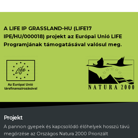
A LIFE IP GRASSLAND-HU (LIFE17
IPE/HU/000018) projekt az Európai Unió LIFE
Programjának támogatásával valósul meg.
Projekt
A pannon gyepek és kapcsolódó élőhelyek hosszú távú
megőrzése az Országos Natura 2000 Priorizált