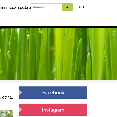
Keresés
HU
DELLGAZDASÁGOK
LETÖLTÉS
Facebook
 07. 12.
Instagram