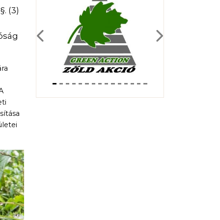
. (3)
tóság
Previous
Next
ára
 A
ti
sítása
letei