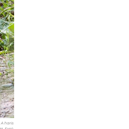
 A haris
t. Fotó: