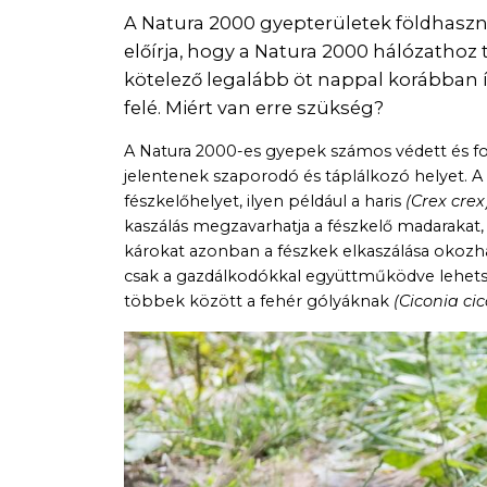
A Natura 2000 gyepterületek földhasznál
előírja, hogy a Natura 2000 hálózathoz 
kötelező legalább öt nappal korábban í
felé. Miért van erre szükség?
A Natura 2000-es gyepek számos védett és foko
jelentenek szaporodó és táplálkozó helyet. A
fészkelőhelyet, ilyen például a haris
(Crex crex
kaszálás megzavarhatja a fészkelő madarakat, 
károkat azonban a fészkek elkaszálása okozha
csak a gazdálkodókkal együttműködve lehetség
többek között a fehér gólyáknak
(Ciconia ci