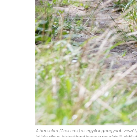
A harisokra (
Crex crex
) az egyik legnagyobb veszély
költési sikere biztosítható lenne a megfelelő védő