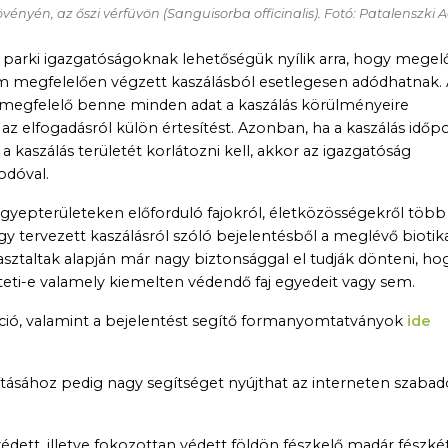
övényén, az őszi vérfüvön (
Sanguisorba officinalis
). Fotó: Patalenszki 
i parki igazgatóságoknak lehetőségük nyílik arra, hogy mege
m megfelelően végzett kaszálásból esetlegesen adódhatnak.
 megfelelő benne minden adat a kaszálás körülményeire
z elfogadásról külön értesítést. Azonban, ha a kaszálás időpo
 kaszálás területét korlátozni kell, akkor az igazgatóság
odóval.
gyepterületeken előforduló fajokról, életközösségekről több
y tervezett kaszálásról szóló bejelentésből a meglévő biotika
apasztaltak alapján már nagy biztonsággal el tudják dönteni, ho
zteti-e valamely kiemelten védendő faj egyedeit vagy sem.
ció, valamint a bejelentést segítő formanyomtatványok
ide
pításához pedig nagy segítséget nyújthat az interneten szaba
tt, illetve fokozottan védett földön fészkelő madár fészkét