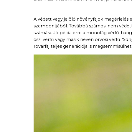
A védett vagy jelölő növényfajok magérlelés e
szempontjából. Továbbá számos, nem védett 
számára. Jó példa erre a monofág vérfű-han
őszi vérfű vagy másik nevén orvosi vérfű
(Sang
rovarfaj teljes generációja is megsemmisülhet