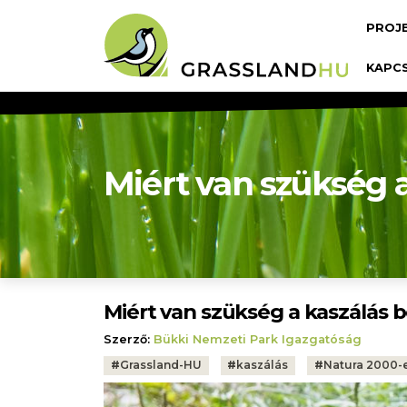
Ugrás a tartalomra
Fő n
PROJ
KAPC
Miért van szükség a
Miért van szükség a kaszálás 
Szerző:
Bükki Nemzeti Park Igazgatóság
Tags:
#
Grassland-HU
#
kaszálás
#
Natura 2000-