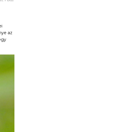
ei
nye az
egy