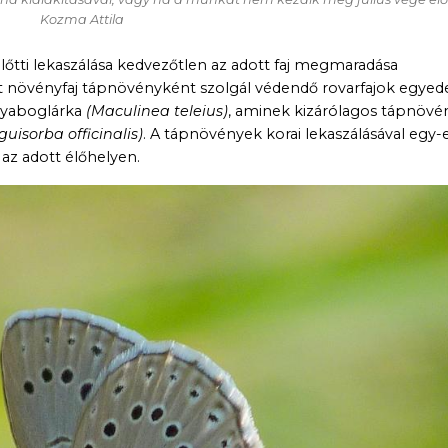
Kozma Attila
lőtti lekaszálása kedvezőtlen az adott faj megmaradása
növényfaj tápnövényként szolgál védendő rovarfajok egyed
gyaboglárka
(Maculinea teleius)
, aminek kizárólagos tápnövé
uisorba officinalis)
. A tápnövények korai lekaszálásával egy-
 az adott élőhelyen.