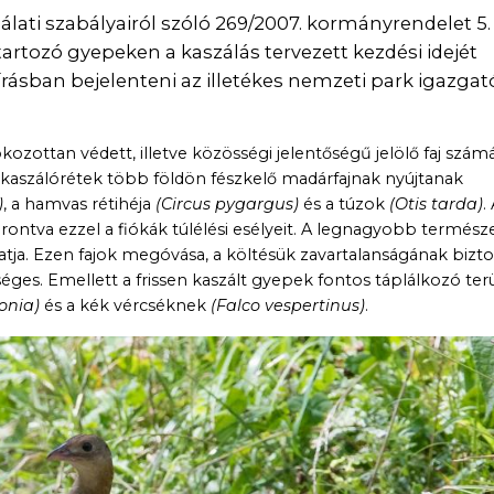
ati szabályairól szóló 269/2007. kormányrendelet 5. §
tartozó gyepeken a kaszálás tervezett kezdési idejét
rásban bejelenteni az illetékes nemzeti park igazga
zottan védett, illetve közösségi jelentőségű jelölő faj szám
 kaszálórétek több földön fészkelő madárfajnak nyújtanak
)
, a hamvas rétihéja
(Circus pygargus)
és a túzok
(Otis tarda)
.
rontva ezzel a fiókák túlélési esélyeit. A legnagyobb természe
tja. Ezen fajok megóvása, a költésük zavartalanságának bizto
es. Emellett a frissen kaszált gyepek fontos táplálkozó terü
conia)
és a kék vércséknek
(Falco vespertinus)
.