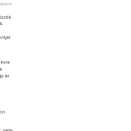
Adrienn
lőzzék
 A
ntját
 évre
i
gy az
don
, vagy