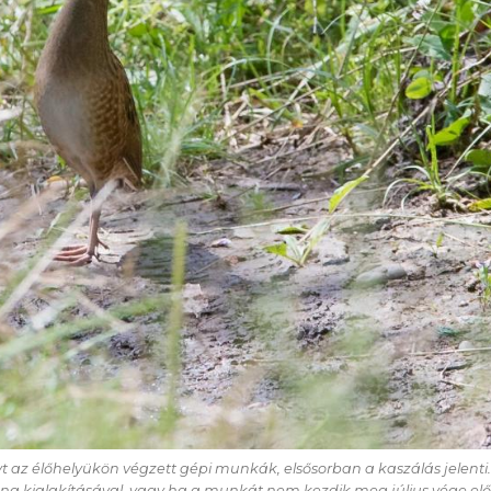
t az élőhelyükön végzett gépi munkák, elsősorban a kaszálás jelenti.
zóna kialakításával, vagy ha a munkát nem kezdik meg július vége előt