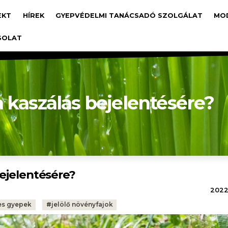
avigáció
EKT
HÍREK
GYEPVÉDELMI TANÁCSADÓ SZOLGÁLAT
MO
SOLAT
 kaszálás bejelentésére?
bejelentésére?
2022.
es gyepek
#
jelölő növényfajok