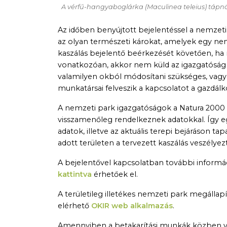
A vérfű-hangyaboglárka (
Maculinea teleius
) tápn
Az időben benyújtott bejelentéssel a nemzet
az olyan természeti károkat, amelyek egy ne
kaszálás bejelentő beérkezését követően, ha
vonatkozóan, akkor nem küld az igazgatóság a
valamilyen okból módosítani szükséges, vagy a
munkatársai felveszik a kapcsolatot a gazdálk
A nemzeti park igazgatóságok a Natura 2000 
visszamenőleg rendelkeznek adatokkal. Így eg
adatok, illetve az aktuális terepi bejáráson t
adott területen a tervezett kaszálás veszélye
A bejelentővel kapcsolatban további informá
kattintva
érhetőek el.
A területileg illetékes nemzeti park megálla
elérhető
OKIR web alkalmazás
.
Amennyiben a betakarítási munkák közben véde