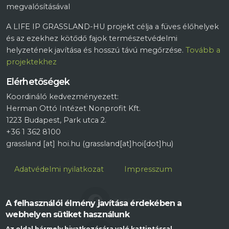
megvalósításával
A LIFE IP GRASSLAND-HU projekt célja a füves élőhelyek
és az ezekhez kötődő fajok természetvédelmi
helyzetének javítása és hosszú távú megőrzése.
Tovább a
projektekhez
Elérhetőségek
Koordináló kedvezményezett:
Herman Ottó Intézet Nonprofit Kft.
1223 Budapest, Park utca 2.
+36 1 362 8100
grassland
[at]
hoi.hu
(grassland[at]hoi[dot]hu)
Lábléc
Adatvédelmi nyilatkozat
Impresszum
FACEBOOK
A felhasználói élmény javítása érdekében a
webhelyen sütiket használunk
Az oldal bármely hivatkozására való kattintással