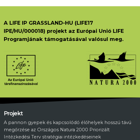
A LIFE IP GRASSLAND-HU (LIFE17
IPE/HU/000018) projekt az Európai Unió LIFE
Programjának támogatásával valósul meg.
Projekt
A pannon gyepek és kapcsolódó élőhelyek hosszú távú
megőrzése az Országos Natura 2000 Priorizált
Intézkedési Terv stratégiai intézkedéseinek