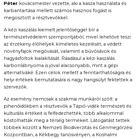
Péter
kovácsmester vezette, aki a kasza használata és
karbantartása mellett számos hasznos fogást is
megosztott a résztvevőkkel.
A kézi kaszálás kiemelt jelentőséggel bír a
természetvédelem szempontjából, mivel lehetővé teszi
az érzékeny élőhelyek kíméletes kezelését, a védett
növényfajok megóvását, valamint a búvósávok és
hagyásfoltok kialakítását. Ráadásul a kézi kaszálás
karbonlábnyoma is jóval alacsonyabb, mint a gépi
alternatíváké. Ezen célok mellett a fenntarthatóságra és
helyi értékek bemutatására is nagy hangsúlyt fektettek a
szervezők.
Az esemény nemcsak a szakmai munkáról szólt: a
pihenőidőkben a résztvevők a Tápió-vidék természeti és
kulturális értékeit is felfedezhették, több alkalommal
kóstolhatták meg a térség termékeit. Látogatást tettek
többek között a Nemzeti Biodiverzitás és Génmegőrzési
Központban, a Kékbegy tanösvényen, a Koshalmi