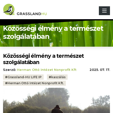
Ugrás a tartalomra
Közösségi élmény a természet
szolgálatában
Közösségi élmény a természet
szolgálatában
Szerző:
Herman Ottó Intézet Nonprofit Kft
2025. 07. 17.
Tags:
#
Grassland-HU LIFE IP
#
kaszálás
#
Herman Ottó Intézet Nonprofit Kft.