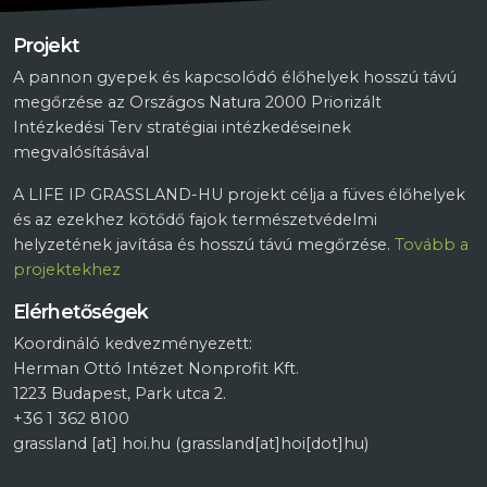
Projekt
A pannon gyepek és kapcsolódó élőhelyek hosszú távú
megőrzése az Országos Natura 2000 Priorizált
Intézkedési Terv stratégiai intézkedéseinek
megvalósításával
A LIFE IP GRASSLAND-HU projekt célja a füves élőhelyek
és az ezekhez kötődő fajok természetvédelmi
helyzetének javítása és hosszú távú megőrzése.
Tovább a
projektekhez
Elérhetőségek
Koordináló kedvezményezett:
Herman Ottó Intézet Nonprofit Kft.
1223 Budapest, Park utca 2.
+36 1 362 8100
grassland
[at]
hoi.hu
(grassland[at]hoi[dot]hu)
Lábléc