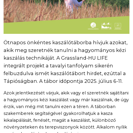
Ötnapos önkéntes kaszálótáborba hívjuk azokat,
akik meg szeretnék tanulni a hagyományos kézi
kaszálás technikáját. A Grassland-HU LIFE
integrált projekt a tavalyi tanfolyam sikerén
felbuzdulva ismét kaszálótábort hirdet, ezúttal a
Tápióságban. A tábor időpontja 2025. július 6-11.
Azok jelentkezését várjuk, akik vagy el szeretnék sajátítani
a hagyományos kézi kaszálást vagy már kaszálnak, de úgy
érzik, van még mit tanulni ezen a téren. A táborban
szakemberek segítségével gyakorolhatjuk a kasza
kikalapálását, fenését, magát a kaszálást, különböző
növényzeteken és terepviszonyok között. Alkalom nyílik