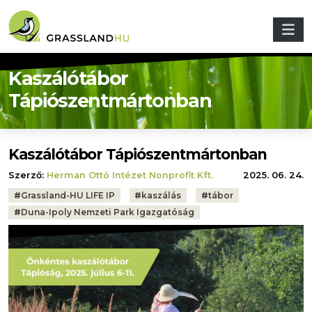
Ugrás a tartalomra
Kaszálótábor
Tápiószentmártonban
Kaszálótábor Tápiószentmártonban
Szerző:
Herman Ottó Intézet Nonprofit Kft.
2025. 06. 24.
Tags:
#
Grassland-HU LIFE IP
#
kaszálás
#
tábor
#
Duna-Ipoly Nemzeti Park Igazgatóság