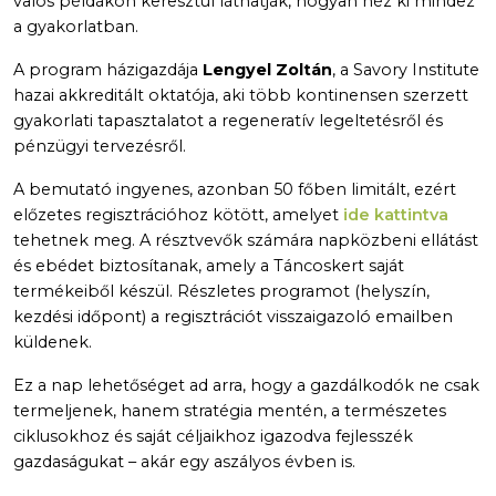
valós példákon keresztül láthatják, hogyan néz ki mindez
a gyakorlatban.
A program házigazdája
Lengyel Zoltán
, a Savory Institute
hazai akkreditált oktatója, aki több kontinensen szerzett
gyakorlati tapasztalatot a regeneratív legeltetésről és
pénzügyi tervezésről.
A bemutató ingyenes, azonban 50 főben limitált, ezért
előzetes regisztrációhoz kötött, amelyet
ide kattintva
tehetnek meg. A résztvevők számára napközbeni ellátást
és ebédet biztosítanak, amely a Táncoskert saját
termékeiből készül. Részletes programot (helyszín,
kezdési időpont) a regisztrációt visszaigazoló emailben
küldenek.
Ez a nap lehetőséget ad arra, hogy a gazdálkodók ne csak
termeljenek, hanem stratégia mentén, a természetes
ciklusokhoz és saját céljaikhoz igazodva fejlesszék
gazdaságukat – akár egy aszályos évben is.