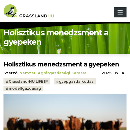
Ugrás a tartalomra
Holisztikus menedzsment a
gyepeken
Holisztikus menedzsment a gyepeken
Szerző:
Nemzeti Agrárgazdasági Kamara
2025. 07. 08.
Tags:
#
Grassland-HU LIFE IP
#
gyepgazdálkodás
#
modellgazdaság