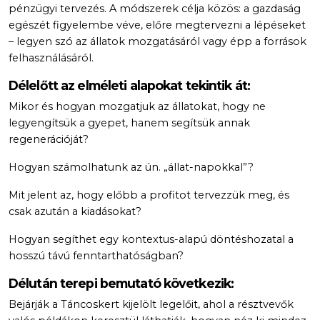
pénzügyi tervezés. A módszerek célja közös: a gazdaság
egészét figyelembe véve, előre megtervezni a lépéseket
– legyen szó az állatok mozgatásáról vagy épp a források
felhasználásáról.
Délelőtt az elméleti alapokat tekintik át:
Mikor és hogyan mozgatjuk az állatokat, hogy ne
legyengítsük a gyepet, hanem segítsük annak
regenerációját?
Hogyan számolhatunk az ún. „állat-napokkal”?
Mit jelent az, hogy előbb a profitot tervezzük meg, és
csak azután a kiadásokat?
Hogyan segíthet egy kontextus-alapú döntéshozatal a
hosszú távú fenntarthatóságban?
Délután terepi bemutató következik:
Bejárják a Táncoskert kijelölt legelőit, ahol a résztvevők