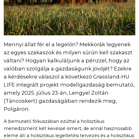
Mennyi állat fér el a legelőn? Mekkorák legyenek
az egyes szakaszok és milyen sűrűn kell szakaszt
váltani? Hogyan kalkuláljunk a pénzzel, hogy az
valóban szolgálja a gazdaságunk jövőjét? Ezekre
a kérdésekre válaszol a következő Grassland-HU
LIFE integrált projekt modellgazdaság bemutató,
amely 2025. július 23-án, Lengyel Zoltán
(Táncoskert) gazdaságában rendezik meg,
Polgáron.
A bemutató fókuszában ezúttal a holisztikus
menedzsment két kevéssé ismert, de annál hasznosabb
eleme áll: a holisztikus legeltetési tervezés és a holisztikus