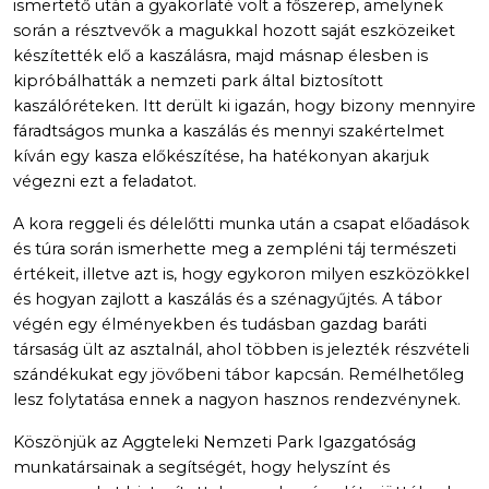
ismertető után a gyakorlaté volt a főszerep, amelynek
során a résztvevők a magukkal hozott saját eszközeiket
készítették elő a kaszálásra, majd másnap élesben is
kipróbálhatták a nemzeti park által biztosított
kaszálóréteken. Itt derült ki igazán, hogy bizony mennyire
fáradtságos munka a kaszálás és mennyi szakértelmet
kíván egy kasza előkészítése, ha hatékonyan akarjuk
végezni ezt a feladatot.
A kora reggeli és délelőtti munka után a csapat előadások
és túra során ismerhette meg a zempléni táj természeti
értékeit, illetve azt is, hogy egykoron milyen eszközökkel
és hogyan zajlott a kaszálás és a szénagyűjtés. A tábor
végén egy élményekben és tudásban gazdag baráti
társaság ült az asztalnál, ahol többen is jelezték részvételi
szándékukat egy jövőbeni tábor kapcsán. Remélhetőleg
lesz folytatása ennek a nagyon hasznos rendezvénynek.
Köszönjük az Aggteleki Nemzeti Park Igazgatóság
munkatársainak a segítségét, hogy helyszínt és