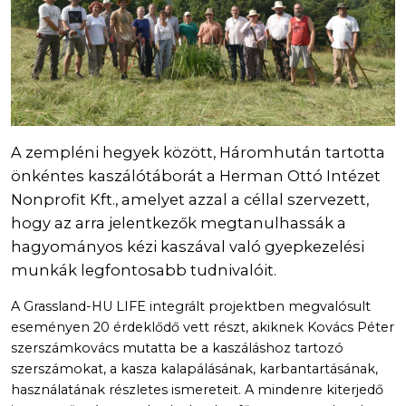
A zempléni hegyek között, Háromhután tartotta
önkéntes kaszálótáborát a Herman Ottó Intézet
Nonprofit Kft., amelyet azzal a céllal szervezett,
hogy az arra jelentkezők megtanulhassák a
hagyományos kézi kaszával való gyepkezelési
munkák legfontosabb tudnivalóit.
A Grassland-HU LIFE integrált projektben megvalósult
eseményen 20 érdeklődő vett részt, akiknek Kovács Péter
szerszámkovács mutatta be a kaszáláshoz tartozó
szerszámokat, a kasza kalapálásának, karbantartásának,
használatának részletes ismereteit. A mindenre kiterjedő