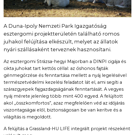
A Duna-Ipoly Nemzeti Park Igazgatóság
esztergomi projektterületén található romos
juhakol felújítása elkészült, melyet az állatok
nyári szállásaként terveznek hasznosítani.
Az esztergomi Strázsa-hegyi Majorban a DINPI cigája és
cikta juhokat tart kettős céllal: az őshonos fajták
génmegőrzése és fenntartása mellett a nyáj legelésével
természetvédelmi kezelési feladatot lát el, ami segíti a
szárazgyepek fajgazdagságának fenntartását. A vegyes
nyáj mérete jelenleg több mint 400 egyed. A felújított
akol „összkomfortos”, azaz megfelelően véd az időjárás
viszontagságai elől, biztonságosan be van kerítve és a
világítás is megoldott.
A felújítás a Grassland-HU LIFE integrált projekt részeként