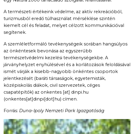
egy Natura 2000 tanácsadó szolgálat felállításával.
A természeti értékeink védelme, az aktív rekreációból,
turizmusból eredő túlhasználat mérséklése szintén
kiemelt cél és feladat, melyet célzott kommunikációval
segítenek.
A szemléletformáló tevékenységeik sorában hangsúlyos
az önkéntesek bevonása az egyszerűbb
természetvédelmi kezelési tevékenységekbe. A
járványhelyzet enyhülésével és a korlátozások feloldásával
ismét várják a kisebb-nagyobb önkéntes csoportok
jelentkezését (baráti társaságok, egyetemisták,
középiskolás diákok, civil szervezetek, céges
csapatépítők) az
onkentes
[at]
dinpi.hu
(onkentes[at]dinpi[dot]hu)
címen.
Forrás:
Duna-Ipoly Nemzeti Park Igazgatóság