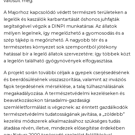
valósult meg.
A Majorhoz kapcsolódó védett természeti területeken a
legelők és kaszálók karbantartását őshonos juhfajták
segítségével végzik a DINPI munkatársai. Az állatok
mélyen legelnek, így megelőzhető a gyomosodás és a
szép tájkép is megőrizhető. A nagyobb tér és a
természetes környezet sok szempontból jótékony
hatással bír a legelő állatok szervezetére; így többek közt
a legelőn található gyógynövények elfogyasztása.
A projekt során további céljaik a gyepek cserjésedésének
és beerdősülésének visszaszorítása, valamint az inváziós
fajok terjedésének mérséklése, a talaj túlhasználásának
megakadályozása. A természetvédelmi kezeléseken és
beavatkozásokon társadalmi-gazdasági
szemléletformálást is végeznek: az érintett gazdálkodók
természetvédelmi tudatosságának javítása, a „zöldebb”
kezelési módszerek alkalmazásához szükséges tudás
átadása révén, illetve, mindezek elősegítése érdekében