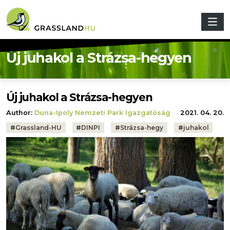
Skip to main content
Új juhakol a Strázsa-hegyen
Új juhakol a Strázsa-hegyen
Author:
Duna-Ipoly Nemzeti Park Igazgatóság
2021. 04. 20.
Tags:
#
Grassland-HU
#
DINPI
#
Strázsa-hegy
#
juhakol