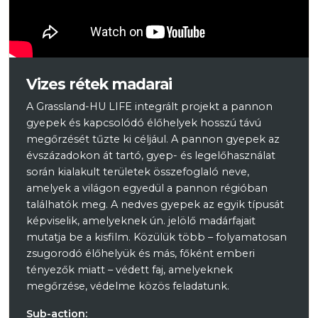
Vizes rétek madarai
A Grassland-HU LIFE integrált projekt a pannon
gyepek és kapcsolódó élőhelyek hosszú távú
megőrzését tűzte ki céljául. A pannon gyepek az
évszázadokon át tartó, gyep- és legelőhasználat
során kialakult területek összefoglaló neve,
amelyek a világon egyedül a pannon régióban
találhatók meg. A nedves gyepek az egyik típusát
képviselik, amelyeknek ún. jelölő madárfajait
mutatja be a kisfilm. Közülük több – folyamatosan
zsugorodó élőhelyük és más, főként emberi
tényezők miatt – védett faj, amelyeknek
megőrzése, védelme közös feladatunk.
Sub-action: