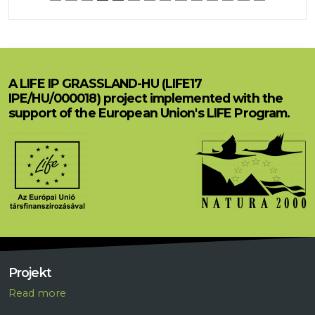
A LIFE IP GRASSLAND-HU (LIFE17
IPE/HU/000018) project implemented with the
support of the European Union's LIFE Program.
Projekt
R
ead more