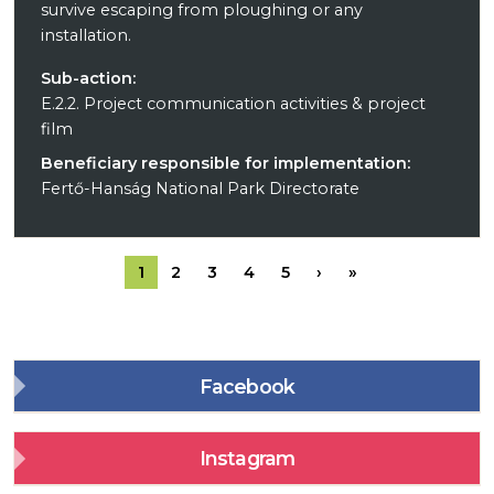
survive escaping from ploughing or any
installation.
Sub-action:
E.2.2. Project communication activities & project
film
Beneficiary responsible for implementation:
Fertő-Hanság National Park Directorate
Pagination
Next page
Last page
1
2
3
4
5
›
»
Facebook
Instagram