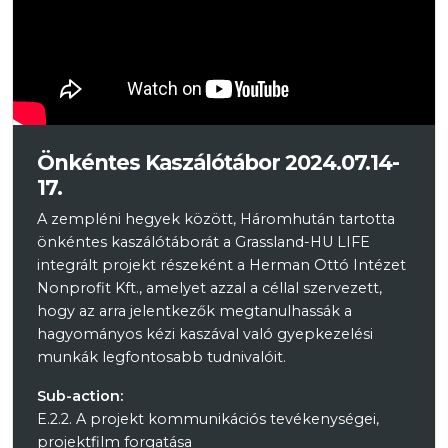
Önkéntes Kaszálótábor 2024.07.14-
17.
A zempléni hegyek között, Háromhután tartotta
önkéntes kaszálótáborát a Grassland-HU LIFE
integrált projekt részeként a Herman Ottó Intézet
Nonprofit Kft., amelyet azzal a céllal szervezett,
hogy az arra jelentkezők megtanulhassák a
hagyományos kézi kaszával való gyepkezelési
munkák legfontosabb tudnivalóit.
Sub-action:
E.2.2. A projekt kommunikációs tevékenységei,
projektfilm forgatása