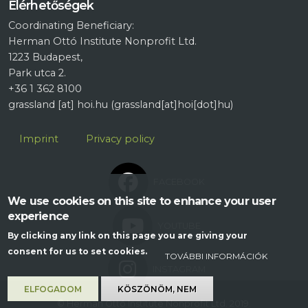
Elérhetőségek
Coordinating Beneficiary:
Herman Ottó Institute Nonprofit Ltd.
1223 Budapest,
Park utca 2.
+36 1 362 8100
grassland
[at]
hoi.hu
(grassland[at]hoi[dot]hu)
Lábléc
Imprint
Privacy policy
FACEBOOK
We use cookies on this site to enhance your user
experience
YOUTUBE
By clicking any link on this page you are giving your
consent for us to set cookies.
TOVÁBBI INFORMÁCIÓK
INSTAGRAM
ELFOGADOM
KÖSZÖNÖM, NEM
© Herman Ottó Institute Nonprofit Ltd. 2019.