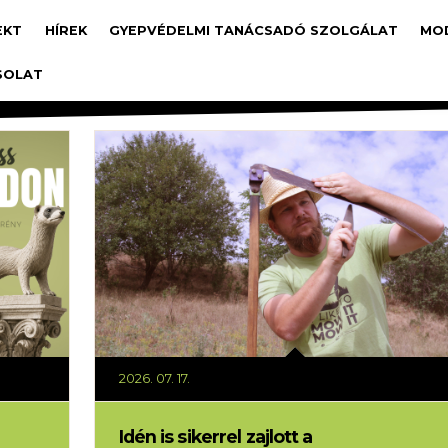
avigáció
EKT
HÍREK
GYEPVÉDELMI TANÁCSADÓ SZOLGÁLAT
MO
SOLAT
2026. 07. 17.
Idén is sikerrel zajlott a