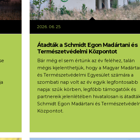
2026. 06. 25.
Átadták a Schmidt Egon Madártani és
Természetvédelmi Központot
se
Bár még el sem értünk az év feléhez, talán
mégis kijelenthetjük, hogy a Magyar Madárta
és Természetvédelmi Egyesület számára a
ja
szombati nap volt az év egyik legfontosabb
napja: szűk körben, legfőbb támogatóik és
partnereik jelenlétében hivatalosan is átadtá
Schmidt Egon Madártani és Természetvédel
Központot.