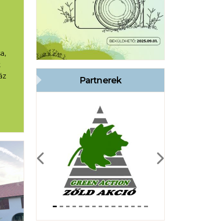
a,
k
áz
Partnerek
Previous
Next