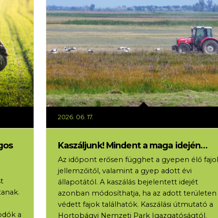
2026. 06. 17.
gos
Kaszáljunk! Mindent a maga idején…
Az időpont erősen függhet a gyepen élő fajo
jellemzőitől, valamint a gyep adott évi
t
állapotától. A kaszálás bejelentett idejét
tanak.
azonban módosíthatja, ha az adott területen
védett fajok találhatók. Kaszálási útmutató a
odók a
Hortobágyi Nemzeti Park Igazgatóságtól.