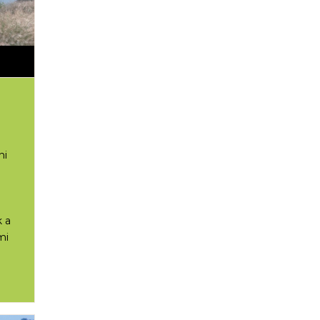
ni
k a
mi