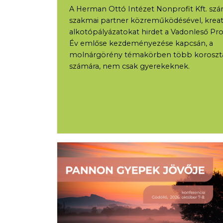
A Herman Ottó Intézet Nonprofit Kft. sz
szakmai partner közreműködésével, kreat
alkotópályázatokat hirdet a Vadonleső P
Év emlőse kezdeményezése kapcsán, a
molnárgörény témakörben több koroszt
számára, nem csak gyerekeknek.