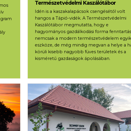
Természetvédelmi Kaszálótábor
ámos
Idén is a kaszakalapácsok csengésétől volt
ív
hangos a Tápió-vidék. A Természetvédelmi
rogram
Kaszálótábor megmutatta, hogy e
hagyományos gazdálkodási forma fenntartás
ály
nemcsak a modern természetvédelem egyi
eszköze, de még mindig megvan a helye a h
körüli kisebb nagyobb füves területek és a
kisméretű gazdaságok ápolásában.