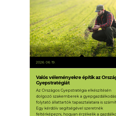
2026. 06. 19.
Valós véleményekre építik az Orszá
Gyepstratégiát
Az Országos Gyepstratégia elkészítésén
dolgozó szakemberek a gyepgazdálkodás
folytató állattartók tapasztalataira is számí
Egy kérdőív segítségével szeretnék
feltérképezni, hogyan érzékelik a gazdálk