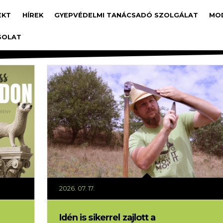
avigáció
EKT
HÍREK
GYEPVÉDELMI TANÁCSADÓ SZOLGÁLAT
MO
SOLAT
2026. 07. 17.
Idén is sikerrel zajlott a