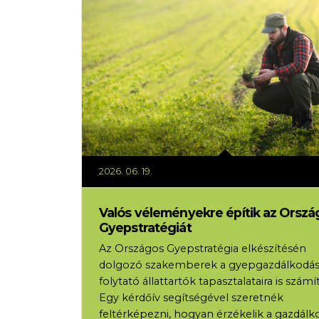
2026. 06. 19.
Valós véleményekre építik az Orszá
Gyepstratégiát
Az Országos Gyepstratégia elkészítésén
dolgozó szakemberek a gyepgazdálkodás
folytató állattartók tapasztalataira is számí
Egy kérdőív segítségével szeretnék
feltérképezni, hogyan érzékelik a gazdálk