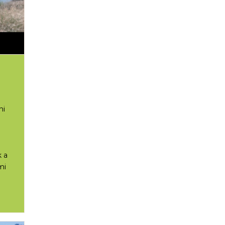
ni
k a
mi