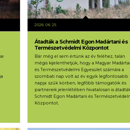
2026. 06. 25.
Átadták a Schmidt Egon Madártani és
Természetvédelmi Központot
se
Bár még el sem értünk az év feléhez, talán
mégis kijelenthetjük, hogy a Magyar Madárta
és Természetvédelmi Egyesület számára a
ja
szombati nap volt az év egyik legfontosabb
napja: szűk körben, legfőbb támogatóik és
partnereik jelenlétében hivatalosan is átadtá
Schmidt Egon Madártani és Természetvédel
Központot.