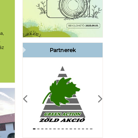
a,
k
áz
Partnerek
Previous
Next