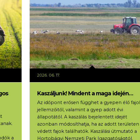
2026. 06. 17.
gos
Kaszáljunk! Mindent a maga idején…
Az időpont erősen függhet a gyepen élő fajo
jellemzőitől, valamint a gyep adott évi
t
állapotától. A kaszálás bejelentett idejét
tanak.
azonban módosíthatja, ha az adott területen
védett fajok találhatók. Kaszálási útmutató a
odók a
Hortobágyi Nemzeti Park Igazgatóságtól.