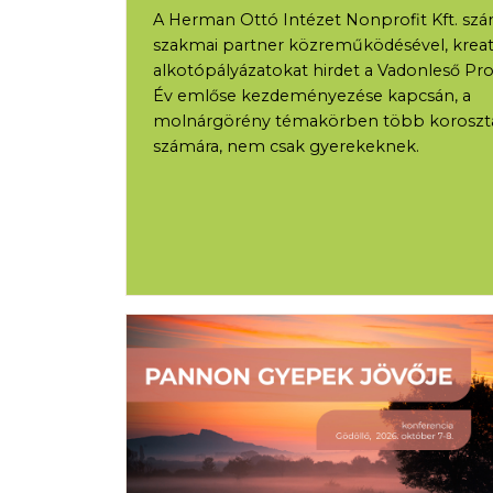
A Herman Ottó Intézet Nonprofit Kft. sz
szakmai partner közreműködésével, kreat
alkotópályázatokat hirdet a Vadonleső P
Év emlőse kezdeményezése kapcsán, a
molnárgörény témakörben több koroszt
számára, nem csak gyerekeknek.