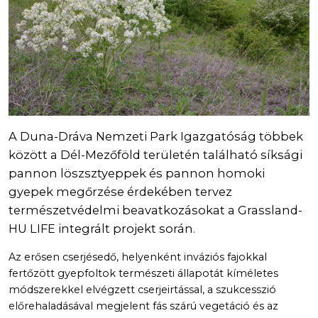
A Duna-Dráva Nemzeti Park Igazgatóság többek
között a Dél-Mezőföld területén található síksági
pannon löszsztyeppek és pannon homoki
gyepek megőrzése érdekében tervez
természetvédelmi beavatkozásokat a Grassland-
HU LIFE integrált projekt során.
Az erősen cserjésedő, helyenként inváziós fajokkal
fertőzött gyepfoltok természeti állapotát kíméletes
módszerekkel elvégzett cserjeirtással, a szukcesszió
előrehaladásával megjelent fás szárú vegetáció és az