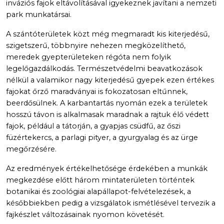
inváziós fajok eltávolításával igyekeznek javítani a nemzeti
park munkatársai.
A szántóterületek közt még megmaradt kis kiterjedésű,
szigetszerű, többnyire nehezen megközelíthető,
meredek gyepterületeken régóta nem folyik
legelőgazdálkodás. Természetvédelmi beavatkozások
nélkül a valamikor nagy kiterjedésű gyepek ezen értékes
fajokat őrző maradványai is fokozatosan eltűnnek,
beerdősülnek. A karbantartás nyomán ezek a területek
hosszú távon is alkalmasak maradnak a rajtuk élő védett
fajok, például a tátorján, a gyapjas csüdfű, az őszi
füzértekercs, a parlagi pityer, a gyurgyalag és az ürge
megőrzésére.
Az eredmények értékelhetősége érdekében a munkák
megkezdése előtt három mintaterületen történtek
botanikai és zoológiai alapállapot-felvételezések, a
későbbiekben pedig a vizsgálatok ismétlésével tervezik a
fajkészlet változásainak nyomon követését.