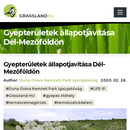
Skip to main content
Gyepterületek állapotjavítása
Dél-Mezőföldön
Gyepterületek állapotjavítása Dél-
Mezőföldön
Author:
Duna-Dráva Nemzeti Park Igazgatóság
2020. 02. 26.
Tags:
#
Duna-Dráva Nemzeti Park Igazgatóság
#
LIFE IP
#
Grassland-HU
#
gyepes élőhely
#
természetmegőrzés
#
természetvédelem