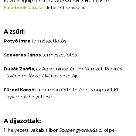
Közönségdíj sorsáról a GRASSLAND-HU LIFE IP
Facebook-oldalán
lehetett szavazni.
A zsűri:
Potyó Imre
természetfotós
Szekeres János
természetfotós
Dukát Zsófia
, az Agrárminisztérium Nemzeti Parki és
Tájvédelmi főosztályának vezetője
Füredi Kornél
, a Herman Ottó Intézet Nonprofit Kft.
ügyvezető-helyettese
A díjazottak:
1. helyezett:
Jakab Tibor
Szuper gyorsulás
c. képe