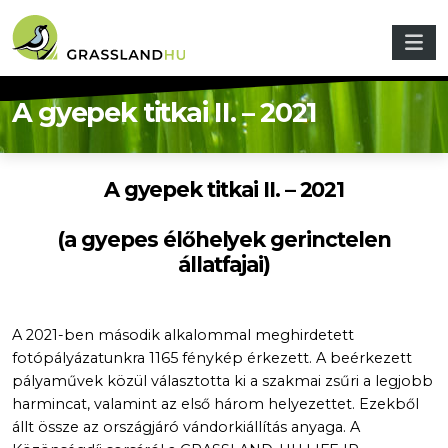
Ugrás a tartalomra
A gyepek titkai II. – 2021
A gyepek titkai II. – 2021
(a gyepes élőhelyek gerinctelen
állatfajai)
A 2021-ben második alkalommal meghirdetett
fotópályázatunkra 1165 fénykép érkezett. A beérkezett
pályaművek közül választotta ki a szakmai zsűri a legjobb
harmincat, valamint az első három helyezettet. Ezekből
állt össze az országjáró vándorkiállítás anyaga. A