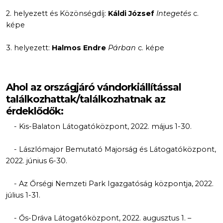
2. helyezett és Közönségdíj:
Káldi József
Integetés
c.
képe
3. helyezett:
Halmos Endre
Párban
c. képe
Ahol az országjáró vándorkiállítással
találkozhattak/találkozhatnak az
érdeklődők:
- Kis-Balaton Látogatóközpont, 2022. május 1-30.
- Lászlómajor Bemutató Majorság és Látogatóközpont,
2022. június 6-30.
- Az Őrségi Nemzeti Park Igazgatóság központja, 2022.
július 1-31.
- Ős-Dráva Látogatóközpont, 2022. augusztus 1. –