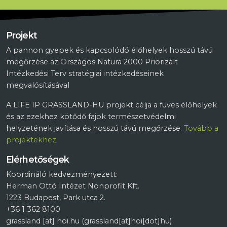
Projekt
A pannon gyepek és kapcsolódó élőhelyek hosszú távú
megőrzése az Országos Natura 2000 Priorizált
Intézkedési Terv stratégiai intézkedéseinek
megvalósításával
A LIFE IP GRASSLAND-HU projekt célja a füves élőhelyek
és az ezekhez kötődő fajok természetvédelmi
helyzetének javítása és hosszú távú megőrzése.
Tovább a
projektekhez
Elérhetőségek
Koordináló kedvezményezett:
Herman Ottó Intézet Nonprofit Kft.
1223 Budapest, Park utca 2.
+36 1 362 8100
grassland
[at]
hoi.hu
(grassland[at]hoi[dot]hu)