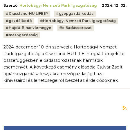
Szerző:
Hortobágyi Nemzeti Park Igazgatóság
2024. 12. 02.
Tags:
#
Grassland-HU LIFE IP
#
gyepgazdálkodás
#
gazdálkodó
#
Hortobágyi Nemzeti Park Igazgatóság
#
Hajdú-Bihar vármegye
#
előadássorozat
#
mezőgazdaság
2024. december 10-én szervezi a Hortobágyi Nemzeti
Park Igazgatóság a Grassland-HU LIFE integrált projekttel
összefüggésben előadássorozatának harmadik
eseményét. A következő esemény előadója Csúvár Zsolt
agrárközgazdász lesz, aki a mezőgazdaság hazai
kihívásairól és lehetőségeiről beszél az érdeklődőknek.
F