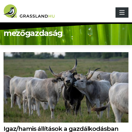
Ugrás a tartalomra
mezőgazdaság
Igaz/hamis állítások a gazdálkodásban