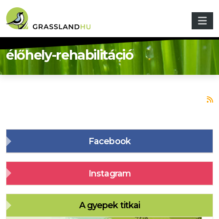
Skip to main content
élőhely-rehabilitáció
S
Facebook
Instagram
A gyepek titkai