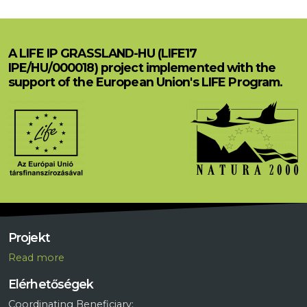
A LIFE IP GRASSLAND-HU (LIFE17
IPE/HU/000018) project implemented with the
support of the European Union's LIFE Program.
Projekt
R
ead more
Elérhetőségek
Coordinating Beneficiary: