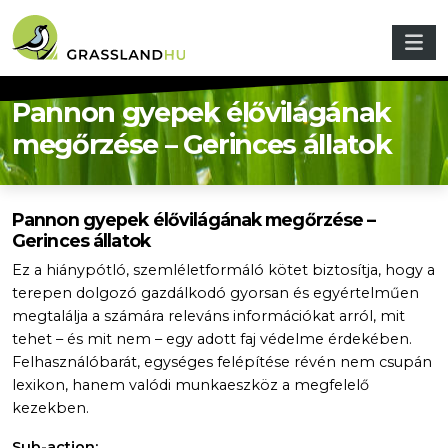
Skip to main content
Pannon gyepek élővilágának
megőrzése – Gerinces állatok
Pannon gyepek élővilágának megőrzése –
Gerinces állatok
Ez a hiánypótló, szemléletformáló kötet biztosítja, hogy a
terepen dolgozó gazdálkodó gyorsan és egyértelműen
megtalálja a számára releváns információkat arról, mit
tehet – és mit nem – egy adott faj védelme érdekében.
Felhasználóbarát, egységes felépítése révén nem csupán
lexikon, hanem valódi munkaeszköz a megfelelő
kezekben.
Sub-action: