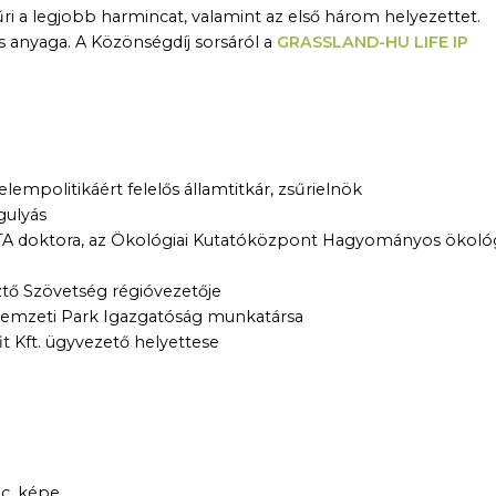
ri a legjobb harmincat, valamint az első három helyezettet.
ás anyaga. A Közönségdíj sorsáról a
GRASSLAND-HU LIFE IP
lempolitikáért felelős államtitkár, zsűrielnök
gulyás
TA doktora, az Ökológiai Kutatóközpont Hagyományos ökológ
ztő Szövetség régióvezetője
Nemzeti Park Igazgatóság munkatársa
t Kft. ügyvezető helyettese
c. képe