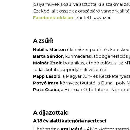
pályaművek közül választotta ki a szakmai zsű
Ezekből állt össze az országjáró vándorkiállít
Facebook-oldalán
lehetett szavazni.
A zsűri:
Nobilis Márton
élelmiszeriparért és kereskede
Barta Sándor
, kunmadarasi, többgenerációs 
Molnár Zsolt
botanikus, etnoökológus, az M
tudás kutatócsoportjának vezetője
Papp László
, a Magyar Juh- és Kecsketenyés
Potyó Imre
környezetkutató, a Duna–Ipoly 
Putz Csaba
, a Herman Ottó Intézet Nonprofi
A díjazottak:
A 18 év alatti kategória nyertesei
I. helyezés:
Gazsi Máté
–
Aki a virágot szereti