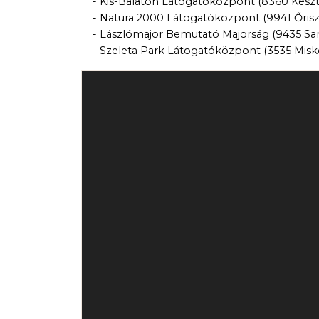
- Kis-Balaton Látogatóközpont (8360 Keszthely
- Natura 2000 Látogatóközpont (9941 Őriszent
- Lászlómajor Bemutató Majorság (9435 Sarród,
- Szeleta Park Látogatóközpont (3535 Miskolc, 