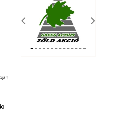
Previous
Next
pján
k: