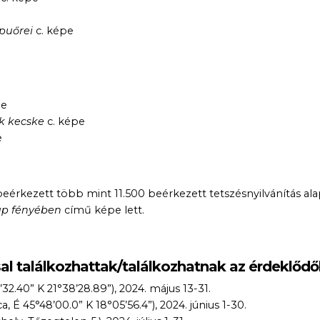
e
puőrei
c. képe
pe
k kecske
c. képe
e
eérkezett több mint 11.500 beérkezett tetszésnyilvánítás ala
ap fényében
című képe lett.
sal találkozhattak/találkozhatnak az érdeklődő
2.40” K 21°38’28.89”), 2024. május 13-31.
 45°48’00.0” K 18°05’56.4”), 2024. június 1-30.