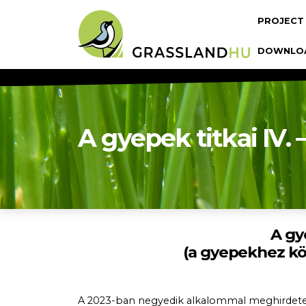
Skip to main content
Fő navi
PROJECT
DOWNLO
A gyepek titkai IV. 
A gye
(a gyepekhez köt
A 2023-ban negyedik alkalommal meghirdetet