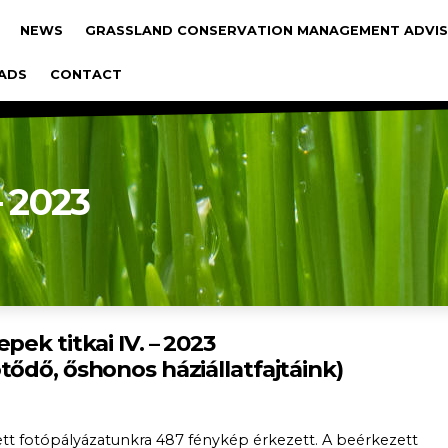
gáció
NEWS
GRASSLAND CONSERVATION MANAGEMENT ADVIS
ADS
CONTACT
– 2023
pek titkai IV. – 2023
ődő, őshonos háziállatfajtáink)
t fotópályázatunkra 487 fénykép érkezett. A beérkezett