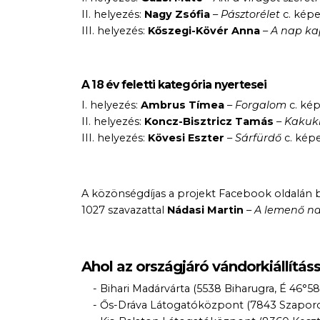
II. helyezés:
Nagy Zsófia
–
Pásztorélet
c. kép
III. helyezés:
Kőszegi-Kövér Anna
–
A nap ka
A 18 év feletti kategória nyertesei
I. helyezés:
Ambrus Tímea
–
Forgalom
c. ké
II. helyezés:
Koncz-Bisztricz Tamás
–
Kakuk
III. helyezés:
Kövesi Eszter
–
Sárfürdő
c. kép
A közönségdíjas a projekt Facebook oldalán b
1027 szavazattal
Nádasi Martin
–
A lemenő n
Ahol az országjáró vándorkiállítás
- Bihari Madárvárta (5538 Biharugra, É 46°58’3
- Ős-Dráva Látogatóközpont (7843 Szaporca, É