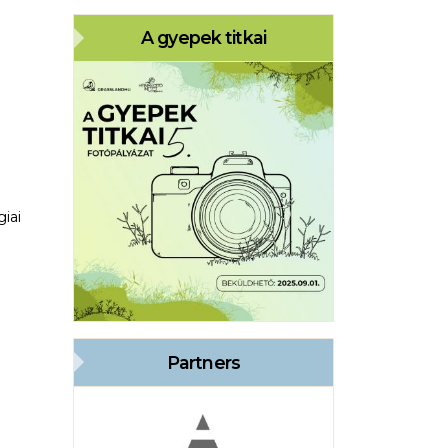
A gyepek titkai
iai
Partners