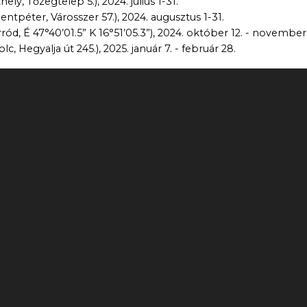
, Tőzegtelep 5.), 2024. július 1-31.
péter, Városszer 57.), 2024. augusztus 1-31.
 É 47°40’01.5” K 16°51’05.3”), 2024. október 12. - november 
Hegyalja út 245.), 2025. január 7. - február 28.