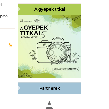
dik
A gyepek titkai
épből
Feliratkozás a következőre: díjátadó
Partnerek