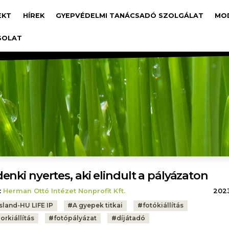
avigáció
EKT
HÍREK
GYEPVÉDELMI TANÁCSADÓ SZOLGÁLAT
MO
SOLAT
enki nyertes, aki elindult a pályázaton
:
Herman Ottó Intézet Nonprofit Kft.
2023.
sland-HU LIFE IP
#
A gyepek titkai
#
fotókiállítás
orkiállítás
#
fotópályázat
#
díjátadó