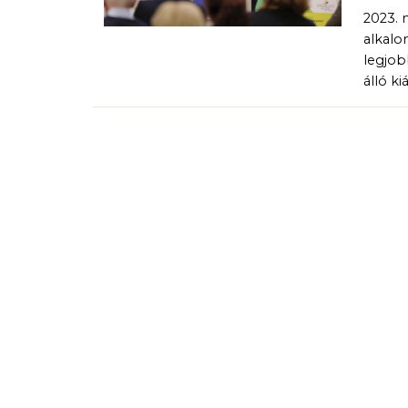
2023. 
alkalo
legjob
álló k