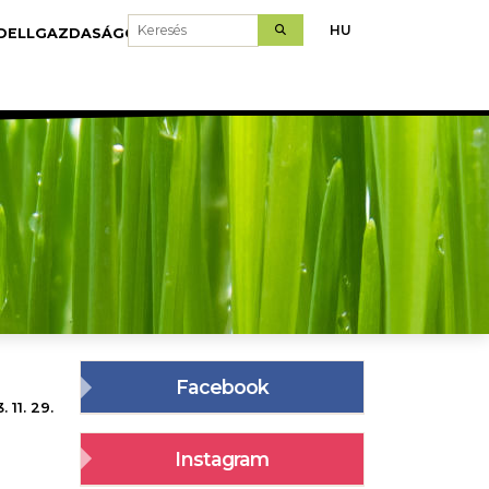
Keresés
HU
DELLGAZDASÁGOK
LETÖLTÉS
Facebook
 11. 29.
Instagram