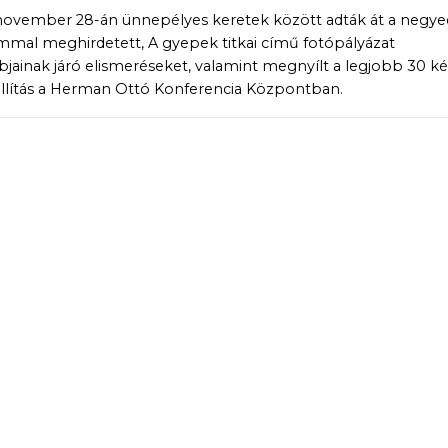
november 28-án ünnepélyes keretek között adták át a negye
mmal meghirdetett, A gyepek titkai című fotópályázat
bjainak járó elismeréseket, valamint megnyílt a legjobb 30 k
iállítás a Herman Ottó Konferencia Központban.