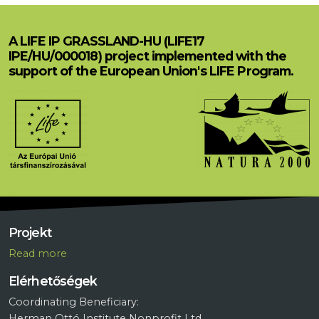
A LIFE IP GRASSLAND-HU (LIFE17
IPE/HU/000018) project implemented with the
support of the European Union's LIFE Program.
Projekt
R
ead more
Elérhetőségek
Coordinating Beneficiary:
Herman Ottó Institute Nonprofit Ltd.