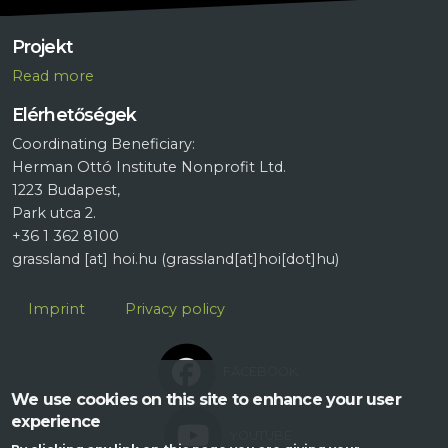
Projekt
R
ead more
Elérhetőségek
Coordinating Beneficiary:
Herman Ottó Institute Nonprofit Ltd.
1223 Budapest,
Park utca 2.
+36 1 362 8100
grassland
[at]
hoi.hu
(grassland[at]hoi[dot]hu)
Lábléc
Imprint
Privacy policy
FACEBOOK
We use cookies on this site to enhance your user
experience
YOUTUBE