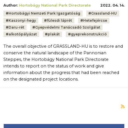
Author:
Hortobágy National Park Directorate
2022. 04. 14.
Tags:
#
Hortobágyi Nemzeti Park Igazgatóság
#
Grassland-HU
#
Kaszonyi-hegy
#
fülesdi láprét
#
Hetefejércse
#
Daru-rét
#
Gyepvédelmi Tanácsadó Szolgálat
#
alkotópályázat
#
plakát
#
gyeprekonstrukció
The overall objective of GRASSLAND-HU is to restore and
conserve the natural landscape of the Pannonian
Steppes, the Hortobágy National Park Directorate
intends to report on the status of work and give
information about the progress that had been reached
on the designated project locations.
S