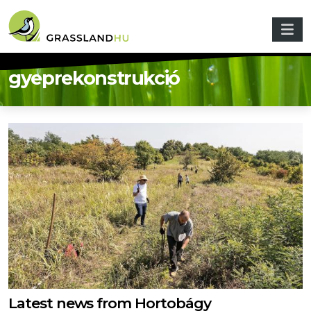
Skip to main content
gyeprekonstrukció
Latest news from Hortobágy