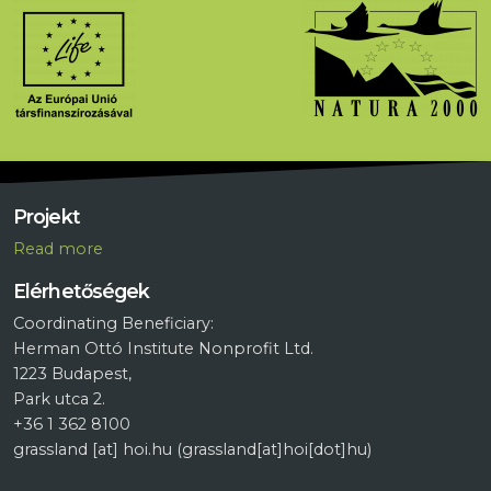
Projekt
R
ead more
Elérhetőségek
Coordinating Beneficiary:
Herman Ottó Institute Nonprofit Ltd.
1223 Budapest,
Park utca 2.
+36 1 362 8100
grassland
[at]
hoi.hu
(grassland[at]hoi[dot]hu)