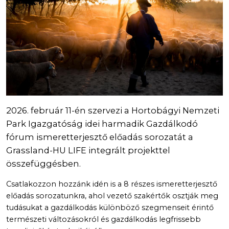
2026. február 11-én szervezi a Hortobágyi Nemzeti
Park Igazgatóság idei harmadik Gazdálkodó
fórum ismeretterjesztő előadás sorozatát a
Grassland-HU LIFE integrált projekttel
összefüggésben.
Csatlakozzon hozzánk idén is a 8 részes ismeretterjesztő
előadás sorozatunkra, ahol vezető szakértők osztják meg
tudásukat a gazdálkodás különböző szegmenseit érintő
természeti változásokról és gazdálkodás legfrissebb