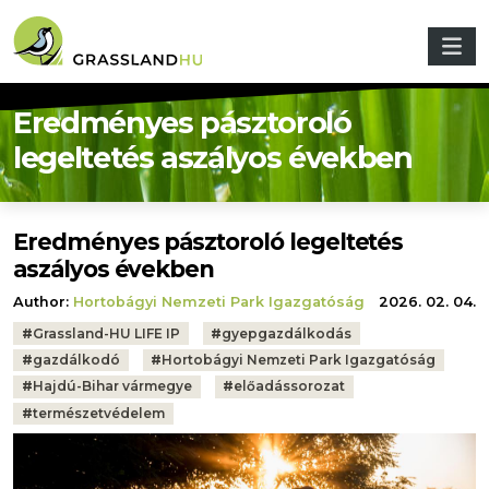
Skip to main content
Eredményes pásztoroló
legeltetés aszályos években
Eredményes pásztoroló legeltetés
aszályos években
Author:
Hortobágyi Nemzeti Park Igazgatóság
2026. 02. 04.
Tags:
#
Grassland-HU LIFE IP
#
gyepgazdálkodás
#
gazdálkodó
#
Hortobágyi Nemzeti Park Igazgatóság
#
Hajdú-Bihar vármegye
#
előadássorozat
#
természetvédelem