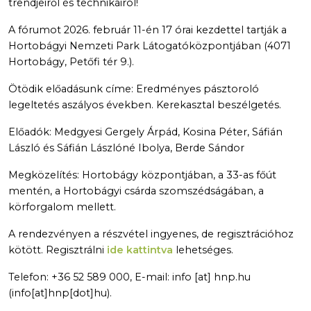
trendjeiről és technikáiról!
A fórumot 2026. február 11-én 17 órai kezdettel tartják a
Hortobágyi Nemzeti Park Látogatóközpontjában (4071
Hortobágy, Petőfi tér 9.).
Ötödik előadásunk címe: Eredményes pásztoroló
legeltetés aszályos években. Kerekasztal beszélgetés.
Előadók: Medgyesi Gergely Árpád, Kosina Péter, Sáfián
László és Sáfián Lászlóné Ibolya, Berde Sándor
Megközelítés: Hortobágy központjában, a 33-as főút
mentén, a Hortobágyi csárda szomszédságában, a
körforgalom mellett.
A rendezvényen a részvétel ingyenes, de regisztrációhoz
kötött. Regisztrálni
ide kattintva
lehetséges.
Telefon: +36 52 589 000, E-mail:
info
[at]
hnp.hu
(info[at]hnp[dot]hu)
.