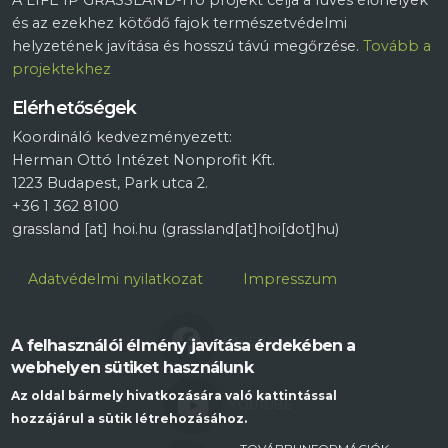
és az ezekhez kötődő fajok természetvédelmi
helyzetének javítása és hosszú távú megőrzése.
Tovább a
projektekhez
Elérhetőségek
Koordináló kedvezményezett:
Herman Ottó Intézet Nonprofit Kft.
1223 Budapest, Park utca 2.
+36 1 362 8100
grassland
[at]
hoi.hu
(grassland[at]hoi[dot]hu)
Lábléc
Adatvédelmi nyilatkozat
Impresszum
FACEBOOK
A felhasználói élmény javítása érdekében a
webhelyen sütiket használunk
Az oldal bármely hivatkozására való kattintással
YOUTUBE
hozzájárul a sütik létrehozásához.