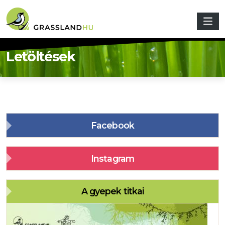
Ugrás a tartalomra
Letöltések
Facebook
Instagram
A gyepek titkai